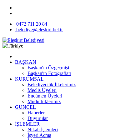
0472 711 20 84
belediye@eleskirt.bel.tr
BAŞKAN
Başkan'ın Özgeçmişi
Başkan'ın Fotoğrafları
KURUMSAL
Belediyecilik İlkelerimiz
Meclis Üyeleri
Encümen Üyeleri
Müdürlüklerimiz
GÜNCEL
Haberler
Duyurular
İŞLEMLER
Nikah İşlemleri
İşyeri Açma