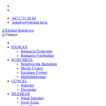
0472 711 20 84
belediye@eleskirt.bel.tr
BAŞKAN
Başkan'ın Özgeçmişi
Başkan'ın Fotoğrafları
KURUMSAL
Belediyecilik İlkelerimiz
Meclis Üyeleri
Encümen Üyeleri
Müdürlüklerimiz
GÜNCEL
Haberler
Duyurular
İŞLEMLER
Nikah İşlemleri
İşyeri Açma