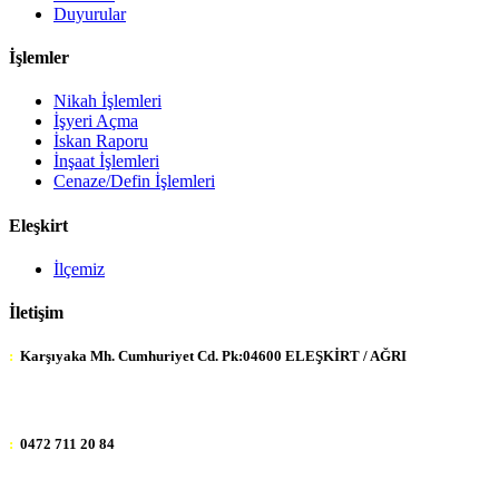
Duyurular
İşlemler
Nikah İşlemleri
İşyeri Açma
İskan Raporu
İnşaat İşlemleri
Cenaze/Defin İşlemleri
Eleşkirt
İlçemiz
İletişim
:
Karşıyaka Mh. Cumhuriyet Cd. Pk:04600 ELEŞKİRT / AĞRI
:
0472 711 20 84