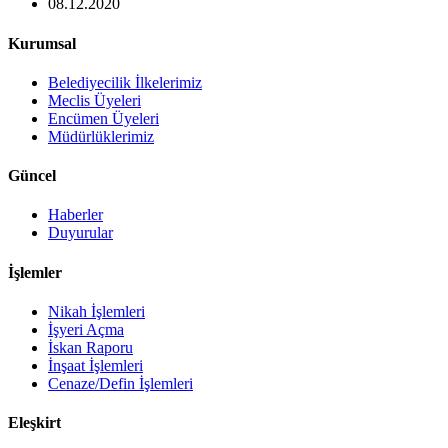
08.12.2020
Kurumsal
Belediyecilik İlkelerimiz
Meclis Üyeleri
Encümen Üyeleri
Müdürlüklerimiz
Güncel
Haberler
Duyurular
İşlemler
Nikah İşlemleri
İşyeri Açma
İskan Raporu
İnşaat İşlemleri
Cenaze/Defin İşlemleri
Eleşkirt