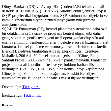
Dünya Bankası (DB) ve Avrupa Birliği'nden (AB) teknik ve mali
destekle İLBANK A.Ş. (İLBANK), Sürdürülebilir Şehirler Projesi
(SŞP) projeler dizisi uygulamaktadır. SŞP, katılımcı belediyelerin ve
kamu hizmetlerinin altyapı hizmeti ihtiyaçlarını iyileştirmeyi
amaçlamaktadır.
SŞP-II Ek Finansman (EF), kentsel planlama sistemlerine daha özel
bir odaklanma sağlayacak ve programı kentsel ulaşım gibi daha
geniş sektörlere genişletecek yeni nesil operasyonlar olup sıfır atık,
enerji verimliliği, yenilenebilir enerji, belediye sosyal hizmetleri, afet
kurtarma, kentsel yenileme ve restorasyon sektörlerini içermektedir.
Eleşkirt Belediyesi tarafından Ağrı ili, Eleşkirt ilçesi, Esentepe
Mahallesi, 206 Ada 50 Parsel sınırları içerisinde “Güneş Enerji
Santrali Projesi (500,5 kwp, 415 kwe)” planlanmaktadır. Planlanan
proje alanına ait koordinat listesi ve yer bulduru haritası ilişikte
verilmiştir (Bkz. Ek-1, Bkz. Ek-2). Söz konusu proje kapsamında
Güneş Enerji Santralinin kurulacağı alan, Eleşkirt Belediyesi’ne
tahsis edilmiştir. Bu doğrultuda tahsis yazısı ilişikte verilmiştir.
Devamı İçin
Tıklayınız..
İngilizce İçin
Tıklayınız..
Haberler