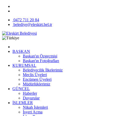
0472 711 20 84
belediye@eleskirt.bel.tr
BAŞKAN
Başkan'ın Özgeçmişi
Başkan'ın Fotoğrafları
KURUMSAL
Belediyecilik İlkelerimiz
Meclis Üyeleri
Encümen Üyeleri
Müdürlüklerimiz
GÜNCEL
Haberler
Duyurular
İŞLEMLER
Nikah İşlemleri
İşyeri Açma