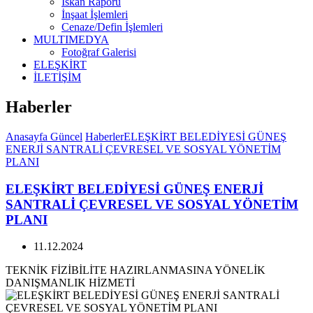
İskan Raporu
İnşaat İşlemleri
Cenaze/Defin İşlemleri
MULTIMEDYA
Fotoğraf Galerisi
ELEŞKİRT
İLETİŞİM
Haberler
Anasayfa
Güncel
Haberler
ELEŞKİRT BELEDİYESİ GÜNEŞ
ENERJİ SANTRALİ ÇEVRESEL VE SOSYAL YÖNETİM
PLANI
ELEŞKİRT BELEDİYESİ GÜNEŞ ENERJİ
SANTRALİ ÇEVRESEL VE SOSYAL YÖNETİM
PLANI
11.12.2024
TEKNİK FİZİBİLİTE HAZIRLANMASINA YÖNELİK
DANIŞMANLIK HİZMETİ