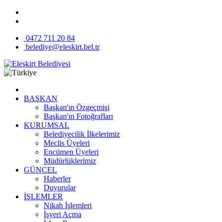
0472 711 20 84
belediye@eleskirt.bel.tr
BAŞKAN
Başkan'ın Özgeçmişi
Başkan'ın Fotoğrafları
KURUMSAL
Belediyecilik İlkelerimiz
Meclis Üyeleri
Encümen Üyeleri
Müdürlüklerimiz
GÜNCEL
Haberler
Duyurular
İŞLEMLER
Nikah İşlemleri
İşyeri Açma