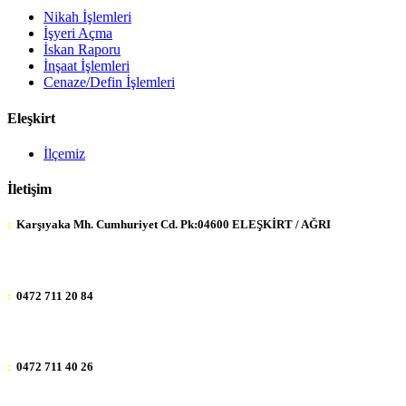
Nikah İşlemleri
İşyeri Açma
İskan Raporu
İnşaat İşlemleri
Cenaze/Defin İşlemleri
Eleşkirt
İlçemiz
İletişim
:
Karşıyaka Mh. Cumhuriyet Cd. Pk:04600 ELEŞKİRT / AĞRI
:
0472 711 20 84
:
0472 711 40 26