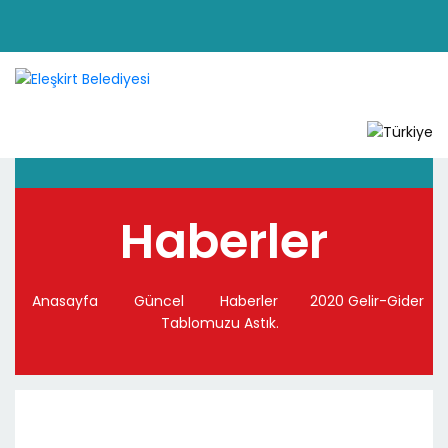
Haberler
Anasayfa
Güncel
Haberler
2020 Gelir-Gider
Tablomuzu Astık.