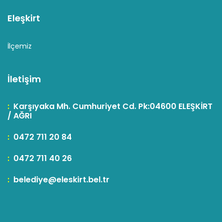
Eleşkirt
İlçemiz
İletişim
:
Karşıyaka Mh. Cumhuriyet Cd. Pk:04600 ELEŞKİRT
/ AĞRI
:
0472 711 20 84
:
0472 711 40 26
:
belediye@eleskirt.bel.tr