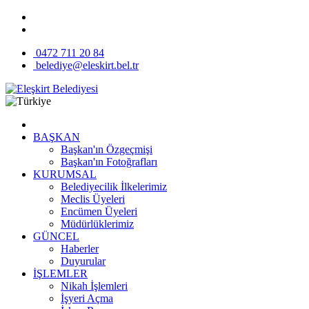
0472 711 20 84
belediye@eleskirt.bel.tr
BAŞKAN
Başkan'ın Özgeçmişi
Başkan'ın Fotoğrafları
KURUMSAL
Belediyecilik İlkelerimiz
Meclis Üyeleri
Encümen Üyeleri
Müdürlüklerimiz
GÜNCEL
Haberler
Duyurular
İŞLEMLER
Nikah İşlemleri
İşyeri Açma