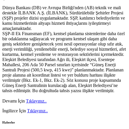
Dünya Bankası (DB) ve Avrupa Birliği'nden (AB) teknik ve mali
destekle İLBANK A.Ş. (İLBANK), Sürdürülebilir Şehirler Projesi
(SŞP) projeler dizisi uygulamaktadır. SŞP, katılımcı belediyelerin ve
kamu hizmetlerinin altyapı hizmeti ihtiyaçlarını iyileştirmeyi
amaçlamaktadır.
SŞP-II Ek Finansman (EF), kentsel planlama sistemlerine daha özel
bir odaklanma sağlayacak ve programı kentsel ulaşım gibi daha
geniş sektörlere genişletecek yeni nesil operasyonlar olup sıfır atık,
enerji verimliliği, yenilenebilir enerji, belediye sosyal hizmetleri, afet
kurtarma, kentsel yenileme ve restorasyon sektörlerini içermektedir.
Eleşkirt Belediyesi tarafından Ağrı ili, Eleşkirt ilçesi, Esentepe
Mahallesi, 206 Ada 50 Parsel sınırları içerisinde “Güneş Enerji
Santrali Projesi (500,5 kwp, 415 kwe)” planlanmaktadır. Planlanan
proje alanına ait koordinat listesi ve yer bulduru haritası ilişikte
verilmiştir (Bkz. Ek-1, Bkz. Ek-2). Söz konusu proje kapsamında
Güneş Enerji Santralinin kurulacağı alan, Eleşkirt Belediyesi’ne
tahsis edilmiştir. Bu doğrultuda tahsis yazısı ilişikte verilmiştir.
Devamı İçin
Tıklayınız..
İngilizce İçin
Tıklayınız..
Haberler