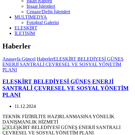
İskan Raporu
İnşaat İşlemleri
Cenaze/Defin İşlemleri
MULTIMEDYA
Fotoğraf Galerisi
ELEŞKİRT
İLETİŞİM
Haberler
Anasayfa
Güncel
Haberler
ELEŞKİRT BELEDİYESİ GÜNEŞ
ENERJİ SANTRALİ ÇEVRESEL VE SOSYAL YÖNETİM
PLANI
ELEŞKİRT BELEDİYESİ GÜNEŞ ENERJİ
SANTRALİ ÇEVRESEL VE SOSYAL YÖNETİM
PLANI
11.12.2024
TEKNİK FİZİBİLİTE HAZIRLANMASINA YÖNELİK
DANIŞMANLIK HİZMETİ