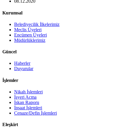
08.12.2020
Kurumsal
Belediyecilik İlkelerimiz
Meclis Üyeleri
Encümen Üyeleri
Müdürlüklerimiz
Güncel
Haberler
Duyurular
İşlemler
Nikah İşlemleri
İşyeri Açma
İskan Raporu
İnşaat İşlemleri
Cenaze/Defin İşlemleri
Eleşkirt