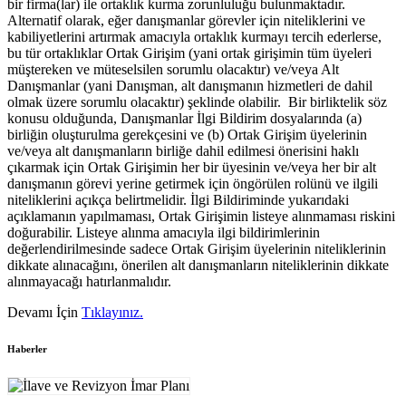
bir firma(lar) ile ortaklık kurma zorunluluğu bulunmaktadır.
Alternatif olarak, eğer danışmanlar görevler için niteliklerini ve
kabiliyetlerini artırmak amacıyla ortaklık kurmayı tercih ederlerse,
bu tür ortaklıklar Ortak Girişim (yani ortak girişimin tüm üyeleri
müştereken ve müteselsilen sorumlu olacaktır) ve/veya Alt
Danışmanlar (yani Danışman, alt danışmanın hizmetleri de dahil
olmak üzere sorumlu olacaktır) şeklinde olabilir. Bir birliktelik söz
konusu olduğunda, Danışmanlar İlgi Bildirim dosyalarında (a)
birliğin oluşturulma gerekçesini ve (b) Ortak Girişim üyelerinin
ve/veya alt danışmanların birliğe dahil edilmesi önerisini haklı
çıkarmak için Ortak Girişimin her bir üyesinin ve/veya her bir alt
danışmanın görevi yerine getirmek için öngörülen rolünü ve ilgili
niteliklerini açıkça belirtmelidir. İlgi Bildiriminde yukarıdaki
açıklamanın yapılmaması, Ortak Girişimin listeye alınmaması riskini
doğurabilir. Listeye alınma amacıyla ilgi bildirimlerinin
değerlendirilmesinde sadece Ortak Girişim üyelerinin niteliklerinin
dikkate alınacağını, önerilen alt danışmanların niteliklerinin dikkate
alınmayacağı hatırlanmalıdır.
Devamı İçin
Tıklayınız.
Haberler