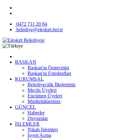
0472 711 20 84
belediye@eleskirt.bel.tr
BAŞKAN
Başkan'ın Özgeçmişi
Başkan'ın Fotoğrafları
KURUMSAL
Belediyecilik İlkelerimiz
Meclis Üyeleri
Encümen Üyeleri
Müdürlüklerimiz
GÜNCEL
Haberler
Duyurular
İŞLEMLER
Nikah İşlemleri
İşyeri Açma