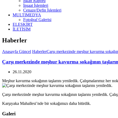
İskan Raporu
İnşaat İşlemleri
Cenaze/Defin İşlemleri
MULTIMEDYA
Fotoğraf Galerisi
ELEŞKİRT
İLETİŞİM
Haberler
Anasayfa
Güncel
Haberler
Çarşı merkezinde meşhur kavurma sokağının
Çarşı merkezinde meşhur kavurma sokağının taşlarını
26.11.2020
Meşhur kavurma sokağının taşlarını yeniledik. Çalışmalarımız her no
Çarşı merkezinde meşhur kavurma sokağının taşlarını yeniledik. Çalı
Karşıyaka Mahallesi’nde bir sokağımızı daha bitirdik.
Galeri