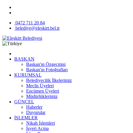
0472 711 20 84
belediye@eleskirt.bel.tr
BAŞKAN
Başkan'ın Özgeçmişi
Başkan'ın Fotoğrafları
KURUMSAL
Belediyecilik İlkelerimiz
Meclis Üyeleri
Encümen Üyeleri
Müdürlüklerimiz
GÜNCEL
Haberler
Duyurular
İŞLEMLER
Nikah İşlemleri
İşyeri Açma