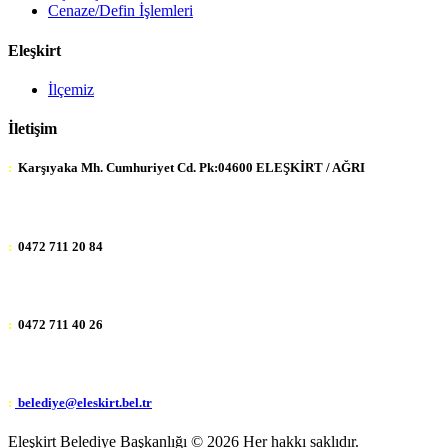
Cenaze/Defin İşlemleri
Eleşkirt
İlçemiz
İletişim
:
Karşıyaka Mh. Cumhuriyet Cd. Pk:04600 ELEŞKİRT / AĞRI
:
0472 711 20 84
:
0472 711 40 26
:
belediye@eleskirt.bel.tr
Eleşkirt Belediye Başkanlığı ©
2026 Her hakkı saklıdır.