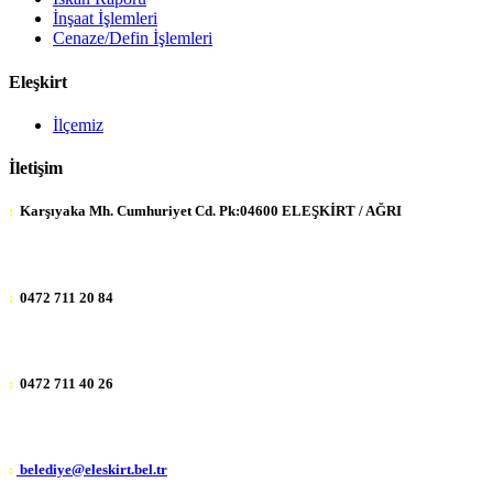
İnşaat İşlemleri
Cenaze/Defin İşlemleri
Eleşkirt
İlçemiz
İletişim
:
Karşıyaka Mh. Cumhuriyet Cd. Pk:04600 ELEŞKİRT / AĞRI
:
0472 711 20 84
:
0472 711 40 26
:
belediye@eleskirt.bel.tr