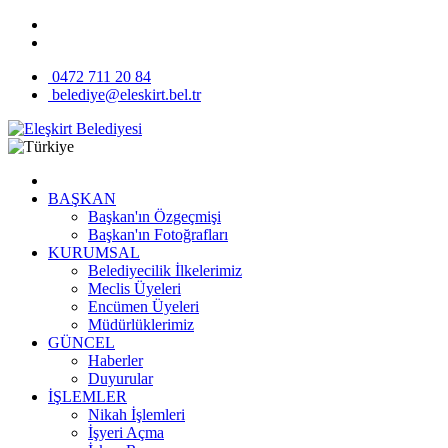
0472 711 20 84
belediye@eleskirt.bel.tr
BAŞKAN
Başkan'ın Özgeçmişi
Başkan'ın Fotoğrafları
KURUMSAL
Belediyecilik İlkelerimiz
Meclis Üyeleri
Encümen Üyeleri
Müdürlüklerimiz
GÜNCEL
Haberler
Duyurular
İŞLEMLER
Nikah İşlemleri
İşyeri Açma