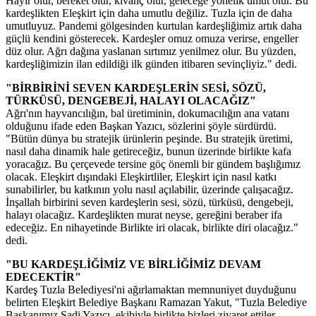
Hayır olur, bereket olur, kıvanç olur, geleceğe yönelik umut olur. Bu
kardeşlikten Eleşkirt için daha umutlu değiliz. Tuzla için de daha
umutluyuz. Pandemi gölgesinden kurtulan kardeşliğimiz artık daha
güçlü kendini gösterecek. Kardeşler omuz omuza verirse, engeller
düz olur. Ağrı dağına yaslanan sırtımız yenilmez olur. Bu yüzden,
kardeşliğimizin ilan edildiği ilk günden itibaren sevinçliyiz." dedi.
"BİRBİRİNİ SEVEN KARDEŞLERİN SESİ, SÖZÜ,
TÜRKÜSÜ, DENGEBEJİ, HALAYI OLACAĞIZ"
Ağrı'nın hayvancılığın, bal üretiminin, dokumacılığın ana vatanı
olduğunu ifade eden Başkan Yazıcı, sözlerini şöyle sürdürdü.
"Bütün dünya bu stratejik ürünlerin peşinde. Bu stratejik üretimi,
nasıl daha dinamik hale getireceğiz, bunun üzerinde birlikte kafa
yoracağız. Bu çerçevede tersine göç önemli bir gündem başlığımız
olacak. Eleşkirt dışındaki Eleşkirtliler, Eleşkirt için nasıl katkı
sunabilirler, bu katkının yolu nasıl açılabilir, üzerinde çalışacağız.
İnşallah birbirini seven kardeşlerin sesi, sözü, türküsü, dengebeji,
halayı olacağız. Kardeşlikten murat neyse, gereğini beraber ifa
edeceğiz. En nihayetinde Birlikte iri olacak, birlikte diri olacağız."
dedi.
"BU KARDEŞLİĞİMİZ VE BİRLİĞİMİZ DEVAM
EDECEKTİR"
Kardeş Tuzla Belediyesi'ni ağırlamaktan memnuniyet duyduğunu
belirten Eleşkirt Belediye Başkanı Ramazan Yakut, "Tuzla Belediye
Başkanımız Şadi Yazıcı, ekibiyle birlikte bizleri ziyaret ettiler,