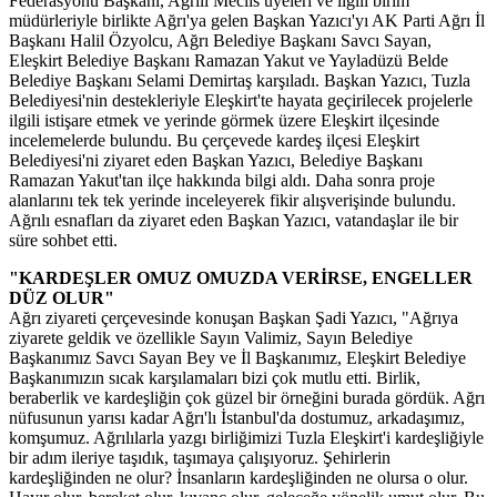
Federasyonu Başkanı, Ağrılı Meclis üyeleri ve ilgili birim
müdürleriyle birlikte Ağrı'ya gelen Başkan Yazıcı'yı AK Parti Ağrı İl
Başkanı Halil Özyolcu, Ağrı Belediye Başkanı Savcı Sayan,
Eleşkirt Belediye Başkanı Ramazan Yakut ve Yayladüzü Belde
Belediye Başkanı Selami Demirtaş karşıladı. Başkan Yazıcı, Tuzla
Belediyesi'nin destekleriyle Eleşkirt'te hayata geçirilecek projelerle
ilgili istişare etmek ve yerinde görmek üzere Eleşkirt ilçesinde
incelemelerde bulundu. Bu çerçevede kardeş ilçesi Eleşkirt
Belediyesi'ni ziyaret eden Başkan Yazıcı, Belediye Başkanı
Ramazan Yakut'tan ilçe hakkında bilgi aldı. Daha sonra proje
alanlarını tek tek yerinde inceleyerek fikir alışverişinde bulundu.
Ağrılı esnafları da ziyaret eden Başkan Yazıcı, vatandaşlar ile bir
süre sohbet etti.
"KARDEŞLER OMUZ OMUZDA VERİRSE, ENGELLER
DÜZ OLUR"
Ağrı ziyareti çerçevesinde konuşan Başkan Şadi Yazıcı, "Ağrıya
ziyarete geldik ve özellikle Sayın Valimiz, Sayın Belediye
Başkanımız Savcı Sayan Bey ve İl Başkanımız, Eleşkirt Belediye
Başkanımızın sıcak karşılamaları bizi çok mutlu etti. Birlik,
beraberlik ve kardeşliğin çok güzel bir örneğini burada gördük. Ağrı
nüfusunun yarısı kadar Ağrı'lı İstanbul'da dostumuz, arkadaşımız,
komşumuz. Ağrılılarla yazgı birliğimizi Tuzla Eleşkirt'i kardeşliğiyle
bir adım ileriye taşıdık, taşımaya çalışıyoruz. Şehirlerin
kardeşliğinden ne olur? İnsanların kardeşliğinden ne olursa o olur.