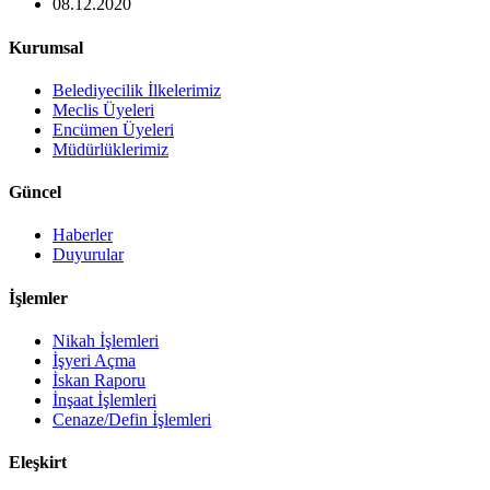
08.12.2020
Kurumsal
Belediyecilik İlkelerimiz
Meclis Üyeleri
Encümen Üyeleri
Müdürlüklerimiz
Güncel
Haberler
Duyurular
İşlemler
Nikah İşlemleri
İşyeri Açma
İskan Raporu
İnşaat İşlemleri
Cenaze/Defin İşlemleri
Eleşkirt