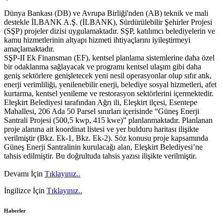
Dünya Bankası (DB) ve Avrupa Birliği'nden (AB) teknik ve mali
destekle İLBANK A.Ş. (İLBANK), Sürdürülebilir Şehirler Projesi
(SŞP) projeler dizisi uygulamaktadır. SŞP, katılımcı belediyelerin ve
kamu hizmetlerinin altyapı hizmeti ihtiyaçlarını iyileştirmeyi
amaçlamaktadır.
SŞP-II Ek Finansman (EF), kentsel planlama sistemlerine daha özel
bir odaklanma sağlayacak ve programı kentsel ulaşım gibi daha
geniş sektörlere genişletecek yeni nesil operasyonlar olup sıfır atık,
enerji verimliliği, yenilenebilir enerji, belediye sosyal hizmetleri, afet
kurtarma, kentsel yenileme ve restorasyon sektörlerini içermektedir.
Eleşkirt Belediyesi tarafından Ağrı ili, Eleşkirt ilçesi, Esentepe
Mahallesi, 206 Ada 50 Parsel sınırları içerisinde “Güneş Enerji
Santrali Projesi (500,5 kwp, 415 kwe)” planlanmaktadır. Planlanan
proje alanına ait koordinat listesi ve yer bulduru haritası ilişikte
verilmiştir (Bkz. Ek-1, Bkz. Ek-2). Söz konusu proje kapsamında
Güneş Enerji Santralinin kurulacağı alan, Eleşkirt Belediyesi’ne
tahsis edilmiştir. Bu doğrultuda tahsis yazısı ilişikte verilmiştir.
Devamı İçin
Tıklayınız..
İngilizce İçin
Tıklayınız..
Haberler