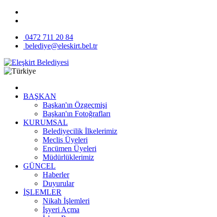
0472 711 20 84
belediye@eleskirt.bel.tr
BAŞKAN
Başkan'ın Özgeçmişi
Başkan'ın Fotoğrafları
KURUMSAL
Belediyecilik İlkelerimiz
Meclis Üyeleri
Encümen Üyeleri
Müdürlüklerimiz
GÜNCEL
Haberler
Duyurular
İŞLEMLER
Nikah İşlemleri
İşyeri Açma