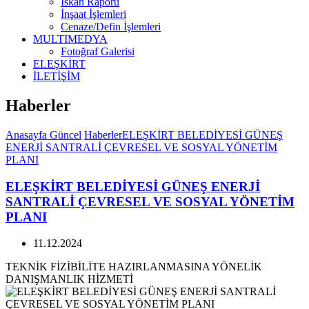
İskan Raporu
İnşaat İşlemleri
Cenaze/Defin İşlemleri
MULTIMEDYA
Fotoğraf Galerisi
ELEŞKİRT
İLETİŞİM
Haberler
Anasayfa
Güncel
Haberler
ELEŞKİRT BELEDİYESİ GÜNEŞ
ENERJİ SANTRALİ ÇEVRESEL VE SOSYAL YÖNETİM
PLANI
ELEŞKİRT BELEDİYESİ GÜNEŞ ENERJİ
SANTRALİ ÇEVRESEL VE SOSYAL YÖNETİM
PLANI
11.12.2024
TEKNİK FİZİBİLİTE HAZIRLANMASINA YÖNELİK
DANIŞMANLIK HİZMETİ