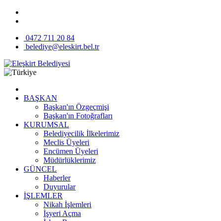
0472 711 20 84
belediye@eleskirt.bel.tr
BAŞKAN
Başkan'ın Özgeçmişi
Başkan'ın Fotoğrafları
KURUMSAL
Belediyecilik İlkelerimiz
Meclis Üyeleri
Encümen Üyeleri
Müdürlüklerimiz
GÜNCEL
Haberler
Duyurular
İŞLEMLER
Nikah İşlemleri
İşyeri Açma