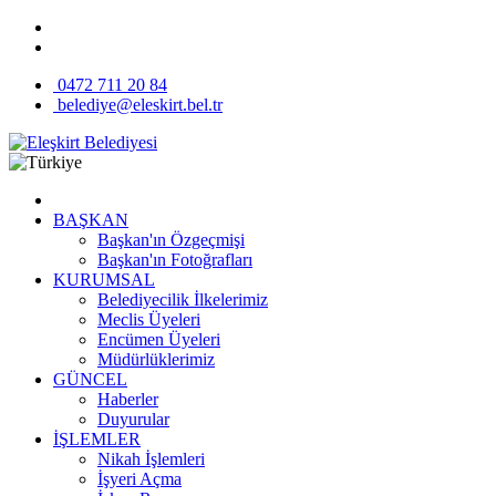
0472 711 20 84
belediye@eleskirt.bel.tr
BAŞKAN
Başkan'ın Özgeçmişi
Başkan'ın Fotoğrafları
KURUMSAL
Belediyecilik İlkelerimiz
Meclis Üyeleri
Encümen Üyeleri
Müdürlüklerimiz
GÜNCEL
Haberler
Duyurular
İŞLEMLER
Nikah İşlemleri
İşyeri Açma