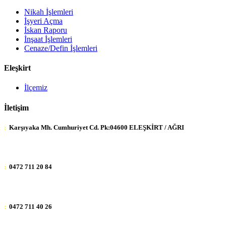
Nikah İşlemleri
İşyeri Açma
İskan Raporu
İnşaat İşlemleri
Cenaze/Defin İşlemleri
Eleşkirt
İlçemiz
İletişim
:
Karşıyaka Mh. Cumhuriyet Cd. Pk:04600 ELEŞKİRT / AĞRI
:
0472 711 20 84
:
0472 711 40 26