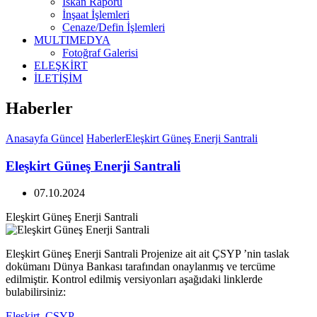
İskan Raporu
İnşaat İşlemleri
Cenaze/Defin İşlemleri
MULTIMEDYA
Fotoğraf Galerisi
ELEŞKİRT
İLETİŞİM
Haberler
Anasayfa
Güncel
Haberler
Eleşkirt Güneş Enerji Santrali
Eleşkirt Güneş Enerji Santrali
07.10.2024
Eleşkirt Güneş Enerji Santrali
Eleşkirt Güneş Enerji Santrali Projenize ait ait ÇSYP ’nin taslak
dokümanı Dünya Bankası tarafından onaylanmış ve tercüme
edilmiştir. Kontrol edilmiş versiyonları aşağıdaki linklerde
bulabilirsiniz:
Eleşkirt_CSYP