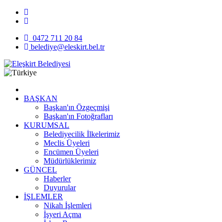
0472 711 20 84
belediye@eleskirt.bel.tr
BAŞKAN
Başkan'ın Özgeçmişi
Başkan'ın Fotoğrafları
KURUMSAL
Belediyecilik İlkelerimiz
Meclis Üyeleri
Encümen Üyeleri
Müdürlüklerimiz
GÜNCEL
Haberler
Duyurular
İŞLEMLER
Nikah İşlemleri
İşyeri Açma