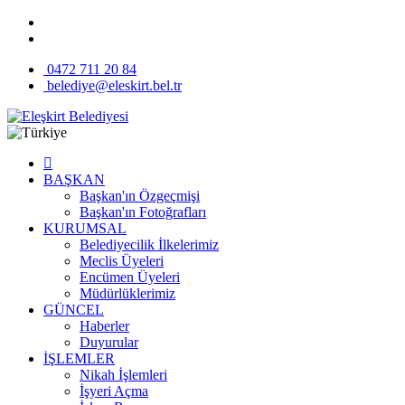
0472 711 20 84
belediye@eleskirt.bel.tr
BAŞKAN
Başkan'ın Özgeçmişi
Başkan'ın Fotoğrafları
KURUMSAL
Belediyecilik İlkelerimiz
Meclis Üyeleri
Encümen Üyeleri
Müdürlüklerimiz
GÜNCEL
Haberler
Duyurular
İŞLEMLER
Nikah İşlemleri
İşyeri Açma