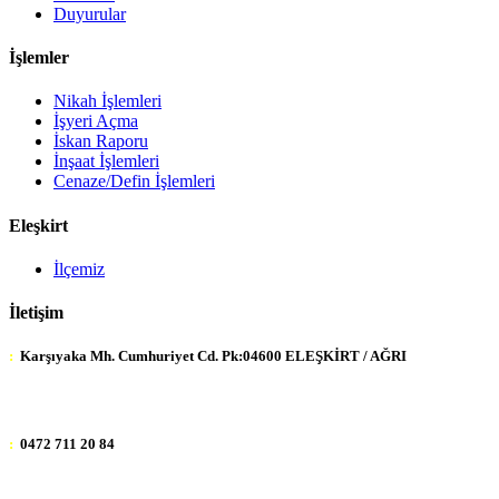
Duyurular
İşlemler
Nikah İşlemleri
İşyeri Açma
İskan Raporu
İnşaat İşlemleri
Cenaze/Defin İşlemleri
Eleşkirt
İlçemiz
İletişim
:
Karşıyaka Mh. Cumhuriyet Cd. Pk:04600 ELEŞKİRT / AĞRI
:
0472 711 20 84