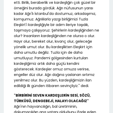
etti. Birlik, beraberlik ve kardeşliğin çok güzel bir
örneğini burada gördük. Ağrı nüfusunun yarısı
kadar Ağrı'lı İstanbul'da dostumuz, arkadaşımız,
komşumuz. Ağrılılarla yazgı birliğimizi Tuzla
Eleşkirt'i kardeşliğiyle bir adım ileriye taşıdık,
taşımaya çalışıyoruz. Şehirlerin kardeşliğinden ne
olur? İnsanların kardeşliğinden ne olursa o olur.
Hayır olur, bereket olur, kıvanç olur, geleceğe
yönelik umut olur. Bu kardeşlikten Eleşkirt için
daha umutlu değiliz. Tuzla için de daha
umutluyuz. Pandemi gölgesinden kurtulan
kardeşliğimiz artık daha güçlü kendini
gösterecek. Kardeşler omuz omuza verirse,
engeller düz olur. Ağrı dağına yaslanan sırtımız
yenilmez olur. Bu yüzden, kardeşliğimizin ilan
edildiği ilk günden itibaren sevinçliyiz." dedi.
"BİRBİRİNİ SEVEN KARDEŞLERİN SESİ, SÖZÜ,
TÜRKÜSÜ, DENGEBEJİ, HALAYI OLACAĞIZ"
Ağrı'nın hayvancılığın, bal üretiminin,
dokumacılığın ana vatanı olduğunu ifade eden