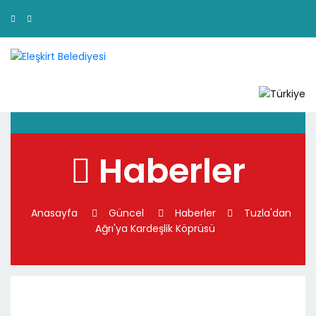
Haberler
Anasayfa
Güncel
Haberler
Tuzla'dan
Ağrı'ya Kardeşlik Köprüsü