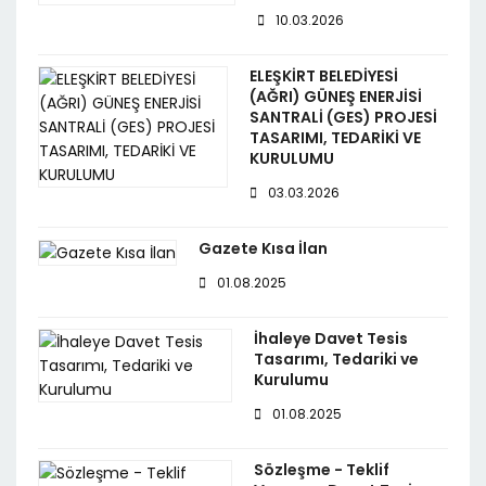
10.03.2026
ELEŞKİRT BELEDİYESİ
(AĞRI) GÜNEŞ ENERJİSİ
SANTRALİ (GES) PROJESİ
TASARIMI, TEDARİKİ VE
KURULUMU
03.03.2026
Gazete Kısa İlan
01.08.2025
İhaleye Davet Tesis
Tasarımı, Tedariki ve
Kurulumu
01.08.2025
Sözleşme - Teklif