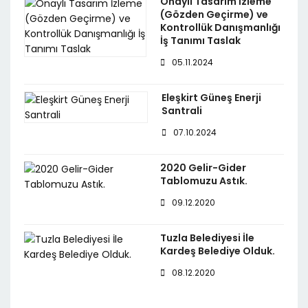
Onaylı Tasarım İzleme
(Gözden Geçirme) ve
Kontrollük Danışmanlığı
İş Tanımı Taslak
05.11.2024
Eleşkirt Güneş Enerji
Santrali
07.10.2024
2020 Gelir-Gider
Tablomuzu Astık.
09.12.2020
Tuzla Belediyesi İle
Kardeş Belediye Olduk.
08.12.2020