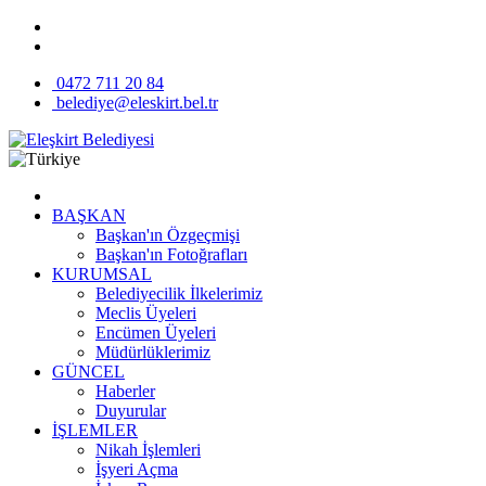
0472 711 20 84
belediye@eleskirt.bel.tr
BAŞKAN
Başkan'ın Özgeçmişi
Başkan'ın Fotoğrafları
KURUMSAL
Belediyecilik İlkelerimiz
Meclis Üyeleri
Encümen Üyeleri
Müdürlüklerimiz
GÜNCEL
Haberler
Duyurular
İŞLEMLER
Nikah İşlemleri
İşyeri Açma