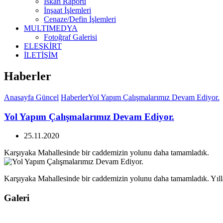
İskan Raporu
İnşaat İşlemleri
Cenaze/Defin İşlemleri
MULTIMEDYA
Fotoğraf Galerisi
ELEŞKİRT
İLETİŞİM
Haberler
Anasayfa
Güncel
Haberler
Yol Yapım Çalışmalarımız Devam Ediyor.
Yol Yapım Çalışmalarımız Devam Ediyor.
25.11.2020
Karşıyaka Mahallesinde bir caddemizin yolunu daha tamamladık.
Karşıyaka Mahallesinde bir caddemizin yolunu daha tamamladık. Yılla
Galeri