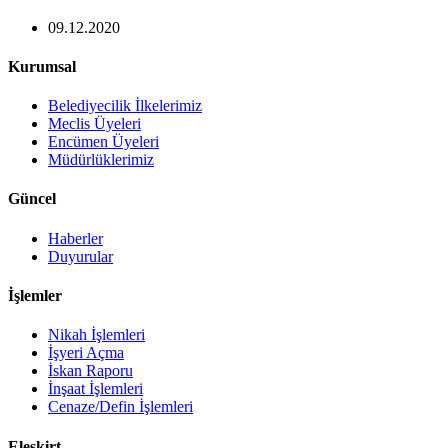
09.12.2020
Kurumsal
Belediyecilik İlkelerimiz
Meclis Üyeleri
Encümen Üyeleri
Müdürlüklerimiz
Güncel
Haberler
Duyurular
İşlemler
Nikah İşlemleri
İşyeri Açma
İskan Raporu
İnşaat İşlemleri
Cenaze/Defin İşlemleri
Eleşkirt