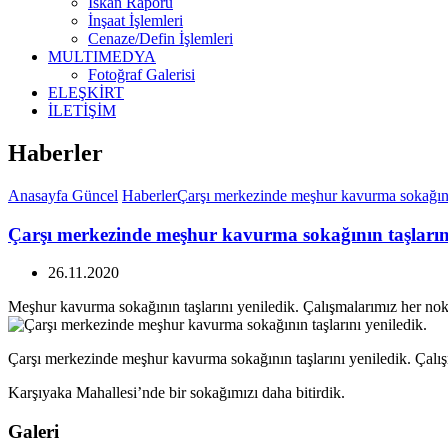
İskan Raporu
İnşaat İşlemleri
Cenaze/Defin İşlemleri
MULTIMEDYA
Fotoğraf Galerisi
ELEŞKİRT
İLETİŞİM
Haberler
Anasayfa
Güncel
Haberler
Çarşı merkezinde meşhur kavurma sokağının
Çarşı merkezinde meşhur kavurma sokağının taşlarını
26.11.2020
Meşhur kavurma sokağının taşlarını yeniledik. Çalışmalarımız her no
Çarşı merkezinde meşhur kavurma sokağının taşlarını yeniledik. Çalı
Karşıyaka Mahallesi’nde bir sokağımızı daha bitirdik.
Galeri