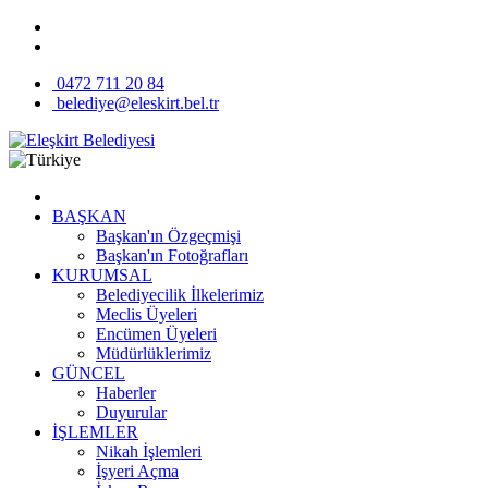
0472 711 20 84
belediye@eleskirt.bel.tr
BAŞKAN
Başkan'ın Özgeçmişi
Başkan'ın Fotoğrafları
KURUMSAL
Belediyecilik İlkelerimiz
Meclis Üyeleri
Encümen Üyeleri
Müdürlüklerimiz
GÜNCEL
Haberler
Duyurular
İŞLEMLER
Nikah İşlemleri
İşyeri Açma