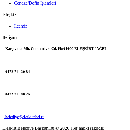
Cenaze/Defin İşlemleri
Eleşkirt
İlçemiz
İletişim
:
Karşıyaka Mh. Cumhuriyet Cd. Pk:04600 ELEŞKİRT / AĞRI
:
0472 711 20 84
:
0472 711 40 26
:
belediye@eleskirt.bel.tr
Eleşkirt Belediye Başkanlığı ©
2026 Her hakkı saklıdır.