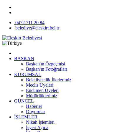
0472 711 20 84
belediye@eleskirt.bel.tr
BAŞKAN
Başkan'ın Özgeçmişi
Başkan'ın Fotoğrafları
KURUMSAL
Belediyecilik İlkelerimiz
Meclis Üyeleri
Encümen Üyeleri
Müdürlüklerimiz
GÜNCEL
Haberler
Duyurular
İŞLEMLER
Nikah İşlemleri
İşyeri Açma