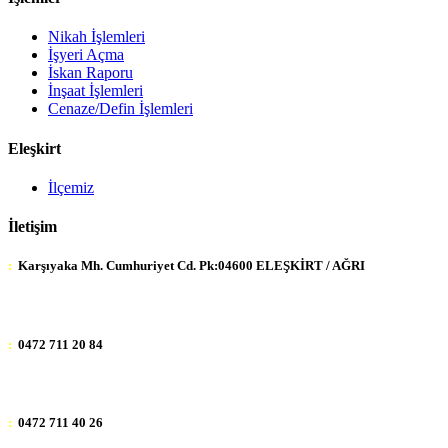
Nikah İşlemleri
İşyeri Açma
İskan Raporu
İnşaat İşlemleri
Cenaze/Defin İşlemleri
Eleşkirt
İlçemiz
İletişim
:
Karşıyaka Mh. Cumhuriyet Cd. Pk:04600 ELEŞKİRT / AĞRI
:
0472 711 20 84
:
0472 711 40 26