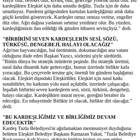
Hayır olur, bereket olur, kıvanç olur, geleceğe yönelik umut olur. Bu
kardeşlikten Eleşkirt için daha umutlu değiliz. Tuzla için de daha
umutluyuz. Pandemi gölgesinden kurtulan kardeşliğimiz artık daha
güçlü kendini gösterecek. Kardeşler omuz omuza verirse, engeller
düz olur. Ağrı dağına yaslanan sırtımız yenilmez olur. Bu yüzden,
kardeşliğimizin ilan edildiği ilk günden itibaren sevinçliyiz." dedi.
"BİRBİRİNİ SEVEN KARDEŞLERİN SESİ, SÖZÜ,
TÜRKÜSÜ, DENGEBEJİ, HALAYI OLACAĞIZ"
Ağrı'nın hayvancılığın, bal üretiminin, dokumacılığın ana vatanı
olduğunu ifade eden Başkan Yazıcı, sözlerini şöyle sürdürdü.
"Bütün dünya bu stratejik ürünlerin peşinde. Bu stratejik üretimi,
nasıl daha dinamik hale getireceğiz, bunun üzerinde birlikte kafa
yoracağız. Bu çerçevede tersine göç önemli bir gündem başlığımız
olacak. Eleşkirt dışındaki Eleşkirtliler, Eleşkirt için nasıl katkı
sunabilirler, bu katkının yolu nasıl açılabilir, üzerinde çalışacağız.
İnşallah birbirini seven kardeşlerin sesi, sözü, türküsü, dengebeji,
halayı olacağız. Kardeşlikten murat neyse, gereğini beraber ifa
edeceğiz. En nihayetinde Birlikte iri olacak, birlikte diri olacağız."
dedi.
"BU KARDEŞLİĞİMİZ VE BİRLİĞİMİZ DEVAM
EDECEKTİR"
Kardeş Tuzla Belediyesi'ni ağırlamaktan memnuniyet duyduğunu
belirten Eleşkirt Belediye Başkanı Ramazan Yakut, "Tuzla Belediye
Başkanımız Şadi Yazıcı, ekibiyle birlikte bizleri ziyaret ettiler,