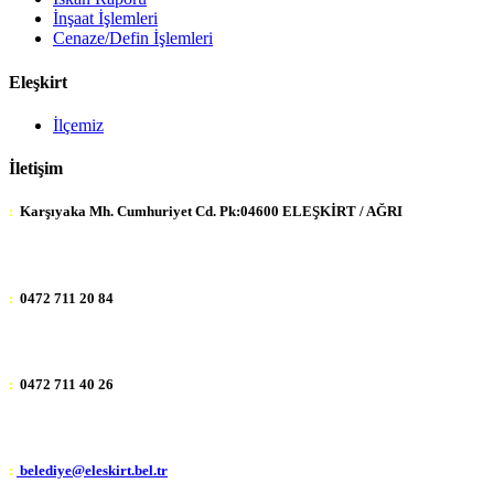
İnşaat İşlemleri
Cenaze/Defin İşlemleri
Eleşkirt
İlçemiz
İletişim
:
Karşıyaka Mh. Cumhuriyet Cd. Pk:04600 ELEŞKİRT / AĞRI
:
0472 711 20 84
:
0472 711 40 26
:
belediye@eleskirt.bel.tr