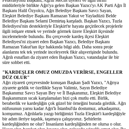
Federasyonu Başkanı, Ağrılı Meclis üyeleri ve ilgili birim
müdürleriyle birlikte Ağrı'ya gelen Başkan Yazıcı'yı AK Parti Ağrı İl
Başkanı Halil Özyolcu, Ağrı Belediye Başkanı Savcı Sayan,
Eleşkirt Belediye Başkanı Ramazan Yakut ve Yayladüzü Belde
Belediye Başkanı Selami Demirtaş karşıladı. Başkan Yazıcı, Tuzla
Belediyesi'nin destekleriyle Eleşkirt'te hayata geçirilecek projelerle
ilgili istişare etmek ve yerinde görmek üzere Eleşkirt ilçesinde
incelemelerde bulundu. Bu çerçevede kardeş ilçesi Eleşkirt
Belediyesi'ni ziyaret eden Başkan Yazıcı, Belediye Başkanı
Ramazan Yakut'tan ilçe hakkında bilgi aldı. Daha sonra proje
alanlarını tek tek yerinde inceleyerek fikir alışverişinde bulundu.
Ağrılı esnafları da ziyaret eden Başkan Yazıcı, vatandaşlar ile bir
süre sohbet etti.
"KARDEŞLER OMUZ OMUZDA VERİRSE, ENGELLER
DÜZ OLUR"
Ağrı ziyareti çerçevesinde konuşan Başkan Şadi Yazıcı, "Ağrıya
ziyarete geldik ve özellikle Sayın Valimiz, Sayın Belediye
Başkanımız Savcı Sayan Bey ve İl Başkanımız, Eleşkirt Belediye
Başkanımızın sıcak karşılamaları bizi çok mutlu etti. Birlik,
beraberlik ve kardeşliğin çok güzel bir örneğini burada gördük. Ağrı
nüfusunun yarısı kadar Ağrı'lı İstanbul'da dostumuz, arkadaşımız,
komşumuz. Ağrılılarla yazgı birliğimizi Tuzla Eleşkirt'i kardeşliğiyle
bir adım ileriye taşıdık, taşımaya çalışıyoruz. Şehirlerin
kardeşliğinden ne olur? İnsanların kardeşliğinden ne olursa o olur.