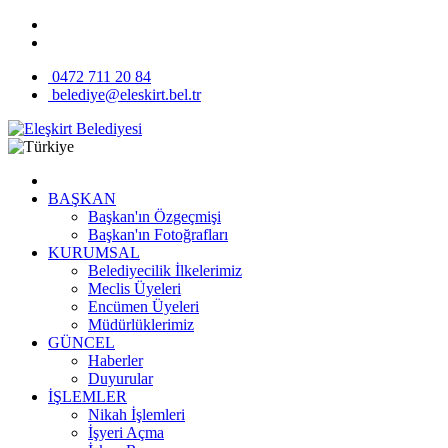
0472 711 20 84
belediye@eleskirt.bel.tr
BAŞKAN
Başkan'ın Özgeçmişi
Başkan'ın Fotoğrafları
KURUMSAL
Belediyecilik İlkelerimiz
Meclis Üyeleri
Encümen Üyeleri
Müdürlüklerimiz
GÜNCEL
Haberler
Duyurular
İŞLEMLER
Nikah İşlemleri
İşyeri Açma