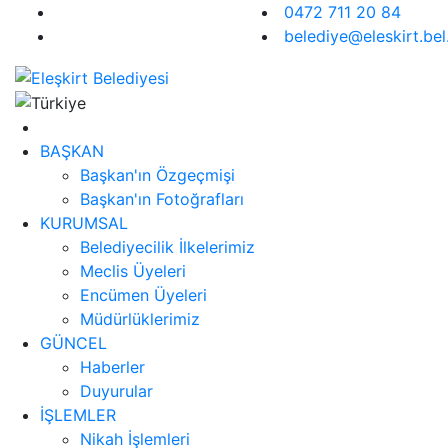
0472 711 20 84
belediye@eleskirt.bel.
BAŞKAN
Başkan'ın Özgeçmişi
Başkan'ın Fotoğrafları
KURUMSAL
Belediyecilik İlkelerimiz
Meclis Üyeleri
Encümen Üyeleri
Müdürlüklerimiz
GÜNCEL
Haberler
Duyurular
İŞLEMLER
Nikah İşlemleri