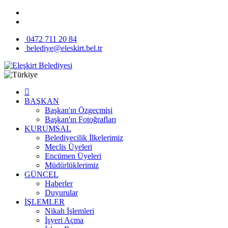
0472 711 20 84
belediye@eleskirt.bel.tr
BAŞKAN
Başkan'ın Özgeçmişi
Başkan'ın Fotoğrafları
KURUMSAL
Belediyecilik İlkelerimiz
Meclis Üyeleri
Encümen Üyeleri
Müdürlüklerimiz
GÜNCEL
Haberler
Duyurular
İŞLEMLER
Nikah İşlemleri
İşyeri Açma