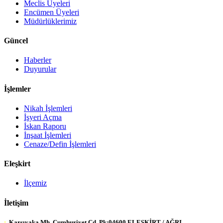
Meclis Üyeleri
Encümen Üyeleri
Müdürlüklerimiz
Güncel
Haberler
Duyurular
İşlemler
Nikah İşlemleri
İşyeri Açma
İskan Raporu
İnşaat İşlemleri
Cenaze/Defin İşlemleri
Eleşkirt
İlçemiz
İletişim
:
Karşıyaka Mh. Cumhuriyet Cd. Pk:04600 ELEŞKİRT / AĞRI