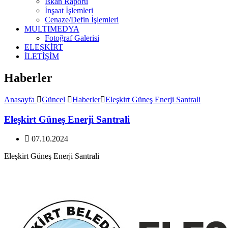
İskan Raporu
İnşaat İşlemleri
Cenaze/Defin İşlemleri
MULTIMEDYA
Fotoğraf Galerisi
ELEŞKİRT
İLETİŞİM
Haberler
Anasayfa
Güncel
Haberler
Eleşkirt Güneş Enerji Santrali
Eleşkirt Güneş Enerji Santrali
07.10.2024
Eleşkirt Güneş Enerji Santrali