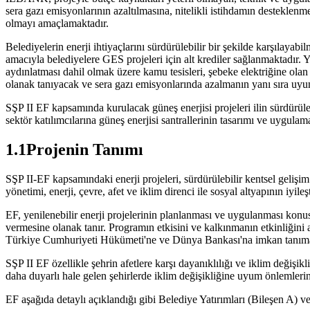
sera gazı emisyonlarının azaltılmasına, nitelikli istihdamın desteklenm
olmayı amaçlamaktadır.
Belediyelerin enerji ihtiyaçlarını sürdürülebilir bir şekilde karşılay
amacıyla belediyelere GES projeleri için alt krediler sağlanmaktadır. Ye
aydınlatması dahil olmak üzere kamu tesisleri, şebeke elektriğine olan b
olanak tanıyacak ve sera gazı emisyonlarında azalmanın yanı sıra uyum 
SŞP II EF kapsamında kurulacak güneş enerjisi projeleri ilin sürdürüle
sektör katılımcılarına güneş enerjisi santrallerinin tasarımı ve uygul
1.1Projenin Tanımı
SŞP II-EF kapsamındaki enerji projeleri, sürdürülebilir kentsel gelişim 
yönetimi, enerji, çevre, afet ve iklim direnci ile sosyal altyapının iyile
EF, yenilenebilir enerji projelerinin planlanması ve uygulanması ko
vermesine olanak tanır. Programın etkisini ve kalkınmanın etkinliğin
Türkiye Cumhuriyeti Hükümeti'ne ve Dünya Bankası'na imkan tanıma
SŞP II EF özellikle şehrin afetlere karşı dayanıklılığı ve iklim değişikl
daha duyarlı hale gelen şehirlerde iklim değişikliğine uyum önlemlerin
EF aşağıda detaylı açıklandığı gibi Belediye Yatırımları (Bileşen A) v