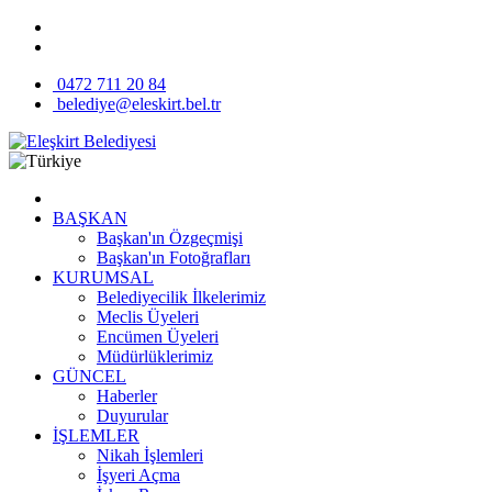
0472 711 20 84
belediye@eleskirt.bel.tr
BAŞKAN
Başkan'ın Özgeçmişi
Başkan'ın Fotoğrafları
KURUMSAL
Belediyecilik İlkelerimiz
Meclis Üyeleri
Encümen Üyeleri
Müdürlüklerimiz
GÜNCEL
Haberler
Duyurular
İŞLEMLER
Nikah İşlemleri
İşyeri Açma