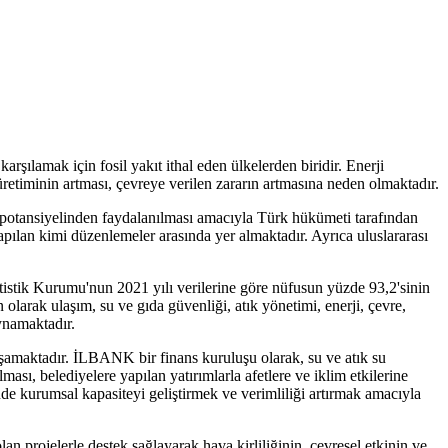
rşılamak için fosil yakıt ithal eden ülkelerden biridir. Enerji
i üretiminin artması, çevreye verilen zararın artmasına neden olmaktadır.
ın potansiyelinden faydalanılması amacıyla Türk hükümeti tarafından
yapılan kimi düzenlemeler arasında yer almaktadır. Ayrıca uluslararası
tistik Kurumu'nun 2021 yılı verilerine göre nüfusun yüzde 93,2'sinin
larak ulaşım, su ve gıda güvenliği, atık yönetimi, enerji, çevre,
oynamaktadır.
aşamaktadır. İLBANK bir finans kuruluşu olarak, su ve atık su
ılması, belediyelere yapılan yatırımlarla afetlere ve iklim etkilerine
inde kurumsal kapasiteyi geliştirmek ve verimliliği artırmak amacıyla
an projelerle destek sağlayarak hava kirliliğinin, çevresel etkinin ve