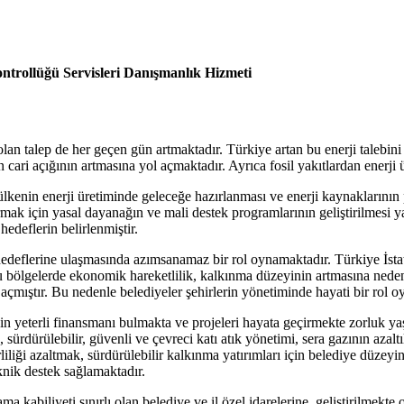
ontrollüğü Servisleri Danışmanlık Hizmeti
 talep de her geçen gün artmaktadır. Türkiye artan bu enerji talebini ka
nin cari açığının artmasına yol açmaktadır. Ayrıca fosil yakıtlardan enerj
ı, ülkenin enerji üretiminde geleceğe hazırlanması ve enerji kaynakların
ırmak için yasal dayanağın ve mali destek programlarının geliştirilmesi 
hedeflerin belirlenmiştir.
hedeflerine ulaşmasında azımsanamaz bir rol oynamaktadır. Türkiye İsta
 bölgelerde ekonomik hareketlilik, kalkınma düzeyinin artmasına neden o
l açmıştır. Bu nedenle belediyeler şehirlerin yönetiminde hayati bir rol 
in yeterli finansmanı bulmakta ve projeleri hayata geçirmekte zorluk y
a, sürdürülebilir, güvenli ve çevreci katı atık yönetimi, sera gazının azalt
rliliği azaltmak, sürdürülebilir kalkınma yatırımları için belediye düzey
knik destek sağlamaktadır.
abiliyeti sınırlı olan belediye ve il özel idarelerine, geliştirilmekte ol