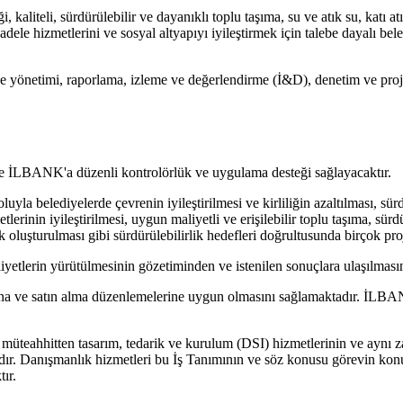
kaliteli, sürdürülebilir ve dayanıklı toplu taşıma, su ve atık su, katı atı
dele hizmetlerini ve sosyal altyapıyı iyileştirmek için talebe dayalı bel
yönetimi, raporlama, izleme ve değerlendirme (İ&D), denetim ve proje il
ere İLBANK'a düzenli kontrolörlük ve uygulama desteği sağlayacaktır.
yla belediyelerde çevrenin iyileştirilmesi ve kirliliğin azaltılması, sü
etlerinin iyileştirilmesi, uygun maliyetli ve erişilebilir toplu taşıma, sür
lık oluşturulması gibi sürdürülebilirlik hedefleri doğrultusunda birçok pr
yetlerin yürütülmesinin gözetiminden ve istenilen sonuçlara ulaşılmas
na ve satın alma düzenlemelerine uygun olmasını sağlamaktadır. İLBAN
bir müteahhitten tasarım, tedarik ve kurulum (DSI) hizmetlerinin ve ayn
r. Danışmanlık hizmetleri bu İş Tanımının ve söz konusu görevin konusu
ır.