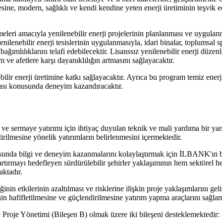
esine, modern, sağlıklı ve kendi kendine yeten enerji üretiminin teşvik e
abilmeleri amacıyla yenilenebilir enerji projelerinin planlanması ve uyg
nilenebilir enerji tesislerinin uygulanmasıyla, idari binalar, toplumsal s
ağımlılıklarını telafi edebilecektir. Lisanssız yenilenebilir enerji düzen
ve afetlere karşı dayanıklılığın artmasını sağlayacaktır.
bilir enerji üretimine katkı sağlayacaktır. Ayrıca bu program temiz ener
aması konusunda deneyim kazandıracaktır.
ve sermaye yatırımı için ihtiyaç duyulan teknik ve mali yardıma bir yanıtt
ştirilmesine yönelik yatırımların belirlenmesini içermektedir.
nusunda bilgi ve deneyim kazanmalarını kolaylaştırmak için İLBANK'ın 
i artırmayı hedefleyen sürdürülebilir şehirler yaklaşımının hem sektör
ktadır.
iğinin etkilerinin azaltılması ve risklerine ilişkin proje yaklaşımlarını ge
in hafifletilmesine ve güçlendirilmesine yatırım yapma araçlarını sağlam
e Proje Yönetimi (Bileşen B) olmak üzere iki bileşeni desteklemektedir: