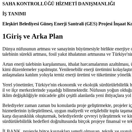
SAHA KONTROLLÜĞÜ HİZMETİ DANIŞMANLIĞI
İŞ TANIMI
Eleşkirt Belediyesi Güneş Enerji Santrali (GES) Projesi İnşaat K
1Giriş ve Arka Plan
Dünya nüfusunun artması ve sanayinin büyümesiyle birlikte enerjiye olan
talebinin sürekli artması, fosil yakıt ithalatının artmasına ve Türkiye'
Artan enerji talebinin karşılanması, ithalat harcamalarının azaltılmas
kimi düzenlemeler yapılmıştır. Yenilenebilir enerji üretimini kolaylaşt
anlaşmalara katılım yoluyla temiz enerji üretimi ve tüketimine yönelik 
Yerel yönetimler, Türkiye'nin ekonomik ve ekolojik sürdürülebilirlik 
il ve ilçe merkezlerinde yaşadığı bilinmektedir. Nüfusun yoğun olduğu
iklim değişikliğiyle mücadele gibi çeşitli alanlarda yeni ihtiyaçlara yo
Belediyeler zaman zaman bu konularda proje geliştirmekte, projeler iç
hizmetlerinin iyileştirilmesi, uygun maliyetli ve erişilebilir toplu taşım
karşı dayanıklılık oluşturmak, belediyelerde çevreyi iyileştirmek ve ki
sürdürülebilirlik hedefleri doğrultusunda birçok projeye finansal ve te
İLBANK, projeyle bütçe kaynakları yeterli olmayan, teknik ve uygulama k