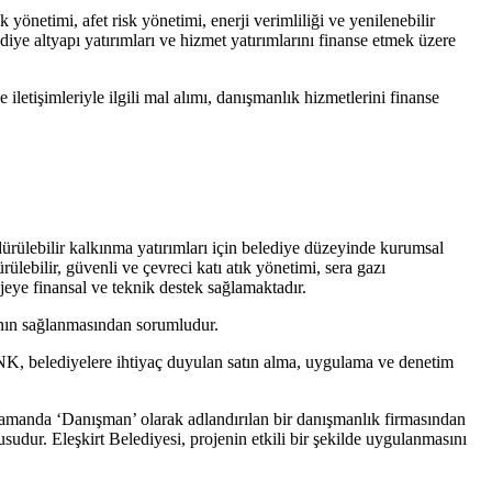
k yönetimi, afet risk yönetimi, enerji verimliliği ve yenilenebilir
ediye altyapı yatırımları ve hizmet yatırımlarını finanse etmek üzere
etişimleriyle ilgili mal alımı, danışmanlık hizmetlerini finanse
rdürülebilir kalkınma yatırımları için belediye düzeyinde kurumsal
dürülebilir, güvenli ve çevreci katı atık yönetimi, sera gazı
ojeye finansal ve teknik destek sağlamaktadır.
ının sağlanmasından sorumludur.
K, belediyelere ihtiyaç duyulan satın alma, uygulama ve denetim
ı zamanda ‘Danışman’ olarak adlandırılan bir danışmanlık firmasından
dur. Eleşkirt Belediyesi, projenin etkili bir şekilde uygulanmasını