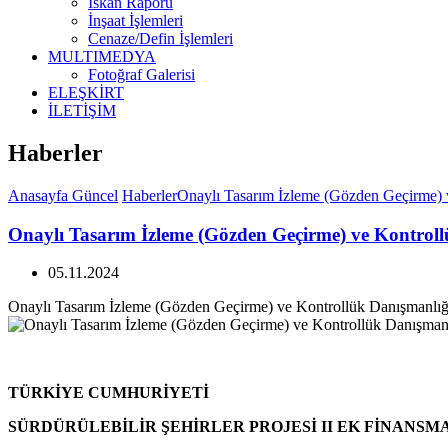
İskan Raporu
İnşaat İşlemleri
Cenaze/Defin İşlemleri
MULTIMEDYA
Fotoğraf Galerisi
ELEŞKİRT
İLETİŞİM
Haberler
Anasayfa
Güncel
Haberler
Onaylı Tasarım İzleme (Gözden Geçirme) v
Onaylı Tasarım İzleme (Gözden Geçirme) ve Kontroll
05.11.2024
Onaylı Tasarım İzleme (Gözden Geçirme) ve Kontrollük Danışmanlığı
TÜRKİYE CUMHURİYETİ
SÜRDÜRÜLEBİLİR ŞEHİRLER PROJESİ II EK FİNANSM