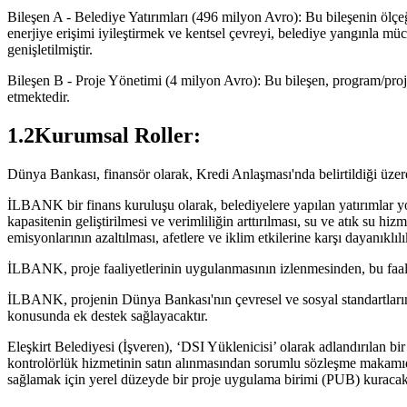
Bileşen A - Belediye Yatırımları (496 milyon Avro): Bu bileşenin ölçeği, 
enerjiye erişimi iyileştirmek ve kentsel çevreyi, belediye yangınla müca
genişletilmiştir.
Bileşen B - Proje Yönetimi (4 milyon Avro): Bu bileşen, program/proje 
etmektedir.
1.2Kurumsal Roller:
Dünya Bankası, finansör olarak, Kredi Anlaşması'nda belirtildiği üz
İLBANK bir finans kuruluşu olarak, belediyelere yapılan yatırımlar yolu
kapasitenin geliştirilmesi ve verimliliğin arttırılması, su ve atık su hizm
emisyonlarının azaltılması, afetlere ve iklim etkilerine karşı dayanıklı
İLBANK, proje faaliyetlerinin uygulanmasının izlenmesinden, bu faali
İLBANK, projenin Dünya Bankası'nın çevresel ve sosyal standartları
konusunda ek destek sağlayacaktır.
Eleşkirt Belediyesi (İşveren), ‘DSI Yüklenicisi’ olarak adlandırılan 
kontrolörlük hizmetinin satın alınmasından sorumlu sözleşme makamıdı
sağlamak için yerel düzeyde bir proje uygulama birimi (PUB) kuracakt