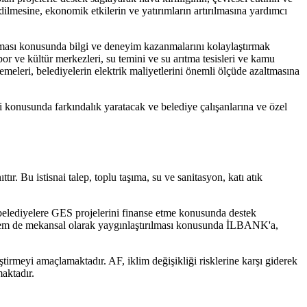
dilmesine, ekonomik etkilerin ve yatırımların artırılmasına yardımcı
ulanması konusunda bilgi ve deneyim kazanmalarını kolaylaştırmak
por ve kültür merkezleri, su temini ve su arıtma tesisleri ve kamu
lemeleri, belediyelerin elektrik maliyetlerini önemli ölçüde azaltmasına
ji konusunda farkındalık yaratacak ve belediye çalışanlarına ve özel
ır. Bu istisnai talep, toplu taşıma, su ve sanitasyon, katı atık
belediyelere GES projelerini finanse etme konusunda destek
el hem de mekansal olarak yaygınlaştırılması konusunda İLBANK'a,
liştirmeyi amaçlamaktadır. AF, iklim değişikliği risklerine karşı giderek
aktadır.