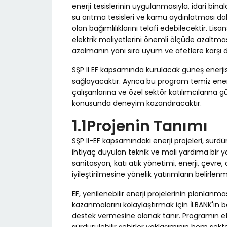
enerji tesislerinin uygulanmasıyla, idari bina
su arıtma tesisleri ve kamu aydınlatması dah
olan bağımlılıklarını telafi edebilecektir. Lisa
elektrik maliyetlerini önemli ölçüde azaltm
azalmanın yanı sıra uyum ve afetlere karşı da
SŞP II EF kapsamında kurulacak güneş enerjisi p
sağlayacaktır. Ayrıca bu program temiz ener
çalışanlarına ve özel sektör katılımcılarına 
konusunda deneyim kazandıracaktır.
1.1Projenin Tanımı
SŞP II-EF kapsamındaki enerji projeleri, sürdü
ihtiyaç duyulan teknik ve mali yardıma bir yan
sanitasyon, katı atık yönetimi, enerji, çevre, 
iyileştirilmesine yönelik yatırımların belirlen
EF, yenilenebilir enerji projelerinin planla
kazanmalarını kolaylaştırmak için İLBANK'ın
destek vermesine olanak tanır. Programın etk