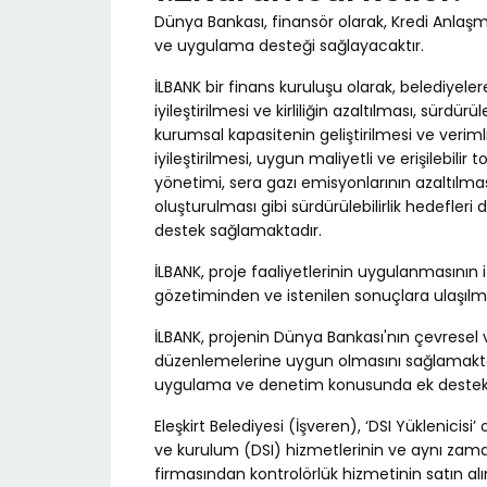
Dünya Bankası, finansör olarak, Kredi Anlaşma
ve uygulama desteği sağlayacaktır.
İLBANK bir finans kuruluşu olarak, belediyele
iyileştirilmesi ve kirliliğin azaltılması, sürdü
kurumsal kapasitenin geliştirilmesi ve verimlil
iyileştirilmesi, uygun maliyetli ve erişilebilir 
yönetimi, sera gazı emisyonlarının azaltılması,
oluşturulması gibi sürdürülebilirlik hedefler
destek sağlamaktadır.
İLBANK, proje faaliyetlerinin uygulanmasının
gözetiminden ve istenilen sonuçlara ulaşıl
İLBANK, projenin Dünya Bankası'nın çevresel 
düzenlemelerine uygun olmasını sağlamaktadı
uygulama ve denetim konusunda ek destek 
Eleşkirt Belediyesi (İşveren), ‘DSI Yüklenicisi
ve kurulum (DSI) hizmetlerinin ve aynı zama
firmasından kontrolörlük hizmetinin satın 