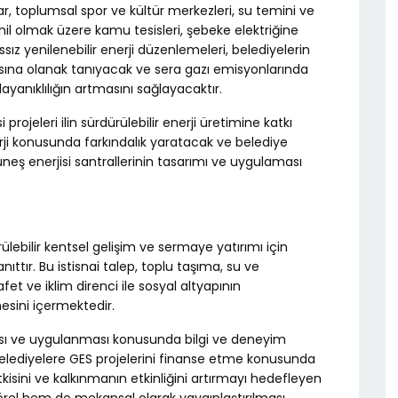
lar, toplumsal spor ve kültür merkezleri, su temini ve
il olmak üzere kamu tesisleri, şebeke elektriğine
nssız yenilenebilir enerji düzenlemeleri, belediyelerin
asına olanak tanıyacak ve sera gazı emisyonlarında
yanıklılığın artmasını sağlayacaktır.
rojeleri ilin sürdürülebilir enerji üretimine katkı
ji konusunda farkındalık yaratacak ve belediye
güneş enerjisi santrallerinin tasarımı ve uygulaması
rülebilir kentsel gelişim ve sermaye yatırımı için
ıttır. Bu istisnai talep, toplu taşıma, su ve
afet ve iklim direnci ile sosyal altyapının
mesini içermektedir.
nması ve uygulanması konusunda bilgi ve deneyim
 belediyelere GES projelerini finanse etme konusunda
isini ve kalkınmanın etkinliğini artırmayı hedefleyen