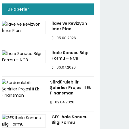
Haberler
İlave ve Revizyon
İmar Planı
05.08.2026
İhale Sonucu Bilgi
Formu – NCB
06.07.2026
Sürdürülebilir
Şehirlier Projesi II Ek
Finansman
02.04.2026
GES İhale Sonucu
Bilgi Formu