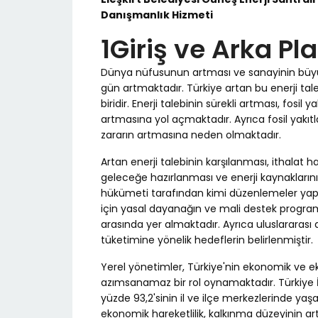
Danışmanlık Hizmeti
1Giriş ve Arka Pl
Dünya nüfusunun artması ve sanayinin büyüm
gün artmaktadır. Türkiye artan bu enerji taleb
biridir. Enerji talebinin sürekli artması, fosil
artmasına yol açmaktadır. Ayrıca fosil yakıt
zararın artmasına neden olmaktadır.
Artan enerji talebinin karşılanması, ithalat 
geleceğe hazırlanması ve enerji kaynakların
hükümeti tarafından kimi düzenlemeler yapılm
için yasal dayanağın ve mali destek programl
arasında yer almaktadır. Ayrıca uluslararası 
tüketimine yönelik hedeflerin belirlenmiştir.
Yerel yönetimler, Türkiye'nin ekonomik ve eko
azımsanamaz bir rol oynamaktadır. Türkiye İs
yüzde 93,2'sinin il ve ilçe merkezlerinde ya
ekonomik hareketlilik, kalkınma düzeyinin ar