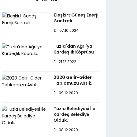
Eleşkirt Güneş Enerji
Santrali
07.10.2024
Tuzla'dan Ağrı'ya
Kardeşlik Köprüsü
21.12.2022
2020 Gelir-Gider
Tablomuzu Astık.
09.12.2020
Tuzla Belediyesi İle
Kardeş Belediye
Olduk.
08.12.2020