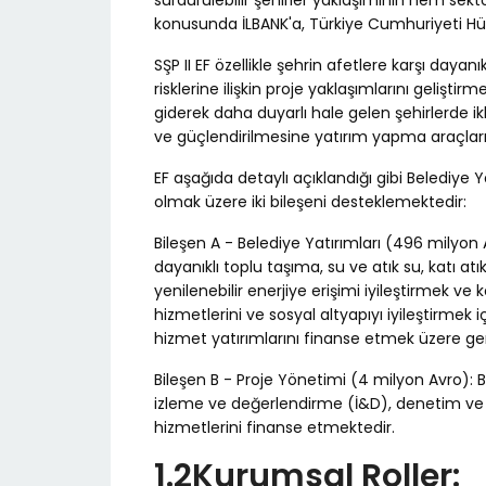
sürdürülebilir şehirler yaklaşımının hem sek
konusunda İLBANK'a, Türkiye Cumhuriyeti H
SŞP II EF özellikle şehrin afetlere karşı dayanıkl
risklerine ilişkin proje yaklaşımlarını geliştir
giderek daha duyarlı hale gelen şehirlerde i
ve güçlendirilmesine yatırım yapma araçları
EF aşağıda detaylı açıklandığı gibi Belediye Y
olmak üzere iki bileşeni desteklemektedir:
Bileşen A - Belediye Yatırımları (496 milyon Av
dayanıklı toplu taşıma, su ve atık su, katı atık
yenilenebilir enerjiye erişimi iyileştirmek v
hizmetlerini ve sosyal altyapıyı iyileştirmek i
hizmet yatırımlarını finanse etmek üzere geni
Bileşen B - Proje Yönetimi (4 milyon Avro):
izleme ve değerlendirme (İ&D), denetim ve pro
hizmetlerini finanse etmektedir.
1.2Kurumsal Roller: