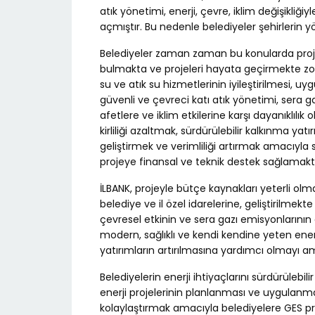
atık yönetimi, enerji, çevre, iklim değişikliği
açmıştır. Bu nedenle belediyeler şehirlerin 
Belediyeler zaman zaman bu konularda proje 
bulmakta ve projeleri hayata geçirmekte zorl
su ve atık su hizmetlerinin iyileştirilmesi, uyg
güvenli ve çevreci katı atık yönetimi, sera ga
afetlere ve iklim etkilerine karşı dayanıklılı
kirliliği azaltmak, sürdürülebilir kalkınma ya
geliştirmek ve verimliliği artırmak amacıyla 
projeye finansal ve teknik destek sağlamakt
İLBANK, projeyle bütçe kaynakları yeterli olma
belediye ve il özel idarelerine, geliştirilmekte
çevresel etkinin ve sera gazı emisyonlarının 
modern, sağlıklı ve kendi kendine yeten ener
yatırımların artırılmasına yardımcı olmayı 
Belediyelerin enerji ihtiyaçlarını sürdürülebili
enerji projelerinin planlanması ve uygulan
kolaylaştırmak amacıyla belediyelere GES proj