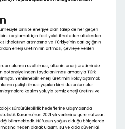
an
esiyle birlikte enerjiye olan talep de her geçen
ini karşılamak için fosil yakıt ithal eden ülkelerden
 yakıt ithalatının artmasına ve Türkiye'nin cari açığının
lardan enerji üretiminin artması, çevreye verilen
harcamalarının azaltılması, ülkenin enerji üretiminde
ın potansiyelinden faydalanılması amacıyla Türk
ıştır. Yenilenebilir enerji üretimini kolaylaştırmak
arının geliştirilmesi yapılan kimi düzenlemeler
anlaşmalara katılım yoluyla temiz enerji üretimi ve
lojik sürdürülebilirlik hedeflerine ulaşmasında
tatistik Kurumu'nun 2021 yılı verilerine göre nüfusun
şadığı bilinmektedir. Nüfusun yoğun olduğu bölgelerde
tmasına neden olarak ulaşım, su ve gıda güvenliği,