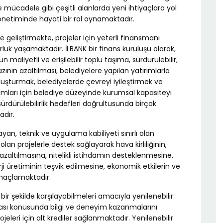
yle mücadele gibi çeşitli alanlarda yeni ihtiyaçlara yol
yönetiminde hayati bir rol oynamaktadır.
geliştirmekte, projeler için yeterli finansmanı
uk yaşamaktadır. İLBANK bir finans kuruluşu olarak,
un maliyetli ve erişilebilir toplu taşıma, sürdürülebilir,
zının azaltılması, belediyelere yapılan yatırımlarla
k oluşturmak, belediyelerde çevreyi iyileştirmek ve
tırımları için belediye düzeyinde kurumsal kapasiteyi
sürdürülebilirlik hedefleri doğrultusunda birçok
adır.
yan, teknik ve uygulama kabiliyeti sınırlı olan
 olan projelerle destek sağlayarak hava kirliliğinin,
azaltılmasına, nitelikli istihdamın desteklenmesine,
ji üretiminin teşvik edilmesine, ekonomik etkilerin ve
amaçlamaktadır.
r bir şekilde karşılayabilmeleri amacıyla yenilenebilir
ması konusunda bilgi ve deneyim kazanmalarını
eleri için alt krediler sağlanmaktadır. Yenilenebilir