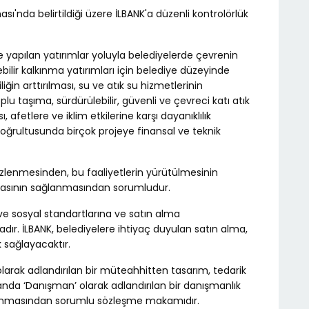
sı'nda belirtildiği üzere İLBANK'a düzenli kontrolörlük
re yapılan yatırımlar yoluyla belediyelerde çevrenin
rülebilir kalkınma yatırımları için belediye düzeyinde
iğin arttırılması, su ve atık su hizmetlerinin
toplu taşıma, sürdürülebilir, güvenli ve çevreci katı atık
 afetlere ve iklim etkilerine karşı dayanıklılık
i doğrultusunda birçok projeye finansal ve teknik
 izlenmesinden, bu faaliyetlerin yürütülmesinin
masının sağlanmasından sorumludur.
ve sosyal standartlarına ve satın alma
r. İLBANK, belediyelere ihtiyaç duyulan satın alma,
sağlayacaktır.
’ olarak adlandırılan bir müteahhitten tasarım, tedarik
nda ‘Danışman’ olarak adlandırılan bir danışmanlık
alınmasından sorumlu sözleşme makamıdır.