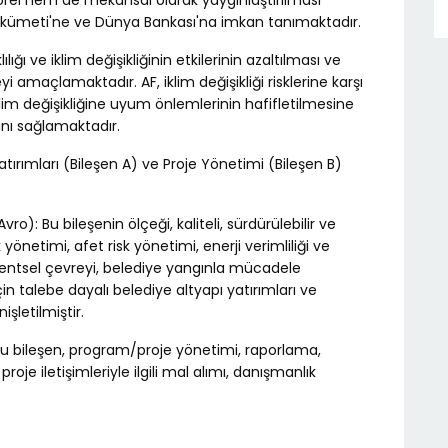
törel hem de mekansal olarak yaygınlaştırılması
ükümeti'ne ve Dünya Bankası'na imkan tanımaktadır.
ılığı ve iklim değişikliğinin etkilerinin azaltılması ve
meyi amaçlamaktadır. AF, iklim değişikliği risklerine karşı
klim değişikliğine uyum önlemlerinin hafifletilmesine
nı sağlamaktadır.
atırımları (Bileşen A) ve Proje Yönetimi (Bileşen B)
ro): Bu bileşenin ölçeği, kaliteli, sürdürülebilir ve
 yönetimi, afet risk yönetimi, enerji verimliliği ve
e kentsel çevreyi, belediye yangınla mücadele
çin talebe dayalı belediye altyapı yatırımları ve
şletilmiştir.
 Bu bileşen, program/proje yönetimi, raporlama,
je iletişimleriyle ilgili mal alımı, danışmanlık