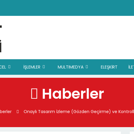
CEL
İŞLEMLER
MULTIMEDYA
ELEŞKİRT
İL
Haberler
berler
Onaylı Tasarım İzleme (Gözden Geçirme) ve Kontrollü