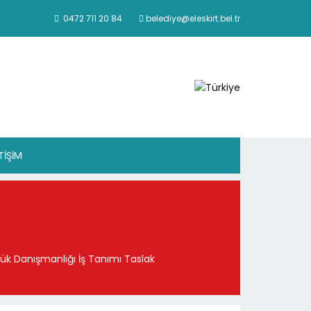
0472 711 20 84
belediye@eleskirt.bel.tr
ETİŞİM
k Danışmanlığı İş Tanımı Taslak