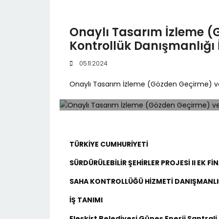
Onaylı Tasarım İzleme (
Kontrollük Danışmanlığı 
05.11.2024
Onaylı Tasarım İzleme (Gözden Geçirme) ve 
TÜRKİYE CUMHURİYETİ
SÜRDÜRÜLEBİLİR ŞEHİRLER PROJESİ II EK 
SAHA KONTROLLÜĞÜ HİZMETİ DANIŞMANLI
İŞ TANIMI
Eleşkirt Belediyesi Güneş Enerji Santrali