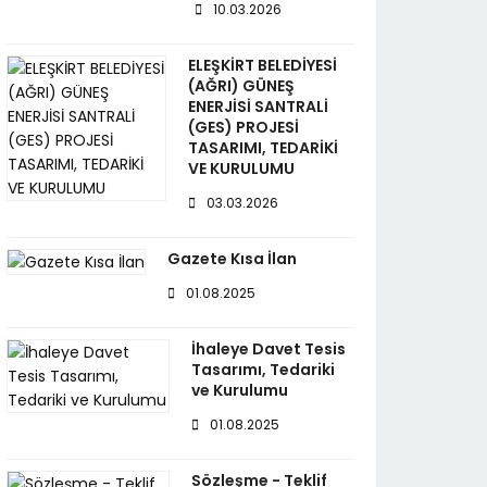
10.03.2026
ELEŞKİRT BELEDİYESİ
(AĞRI) GÜNEŞ
ENERJİSİ SANTRALİ
(GES) PROJESİ
TASARIMI, TEDARİKİ
VE KURULUMU
03.03.2026
Gazete Kısa İlan
01.08.2025
İhaleye Davet Tesis
Tasarımı, Tedariki
ve Kurulumu
01.08.2025
Sözleşme - Teklif