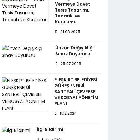
Vermeye Davet
Tesis Tasarımı,
Tedariki ve
Kurulumu
01.08.2025
Ünvan Değişikliği
Sınav Duyurusu
25.07.2025
ELEŞKİRT BELEDİYESİ
GÜNEŞ ENERJİ
SANTRALİ ÇEVRESEL
VE SOSYAL YÖNETİM
PLANI
11.12.2024
İlgi Bildirimi
05.11.2024