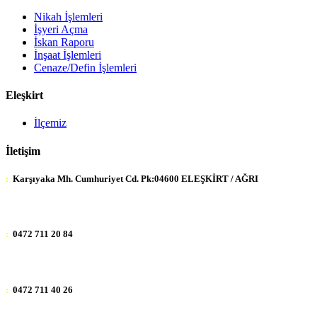
Nikah İşlemleri
İşyeri Açma
İskan Raporu
İnşaat İşlemleri
Cenaze/Defin İşlemleri
Eleşkirt
İlçemiz
İletişim
:
Karşıyaka Mh. Cumhuriyet Cd. Pk:04600 ELEŞKİRT / AĞRI
:
0472 711 20 84
:
0472 711 40 26