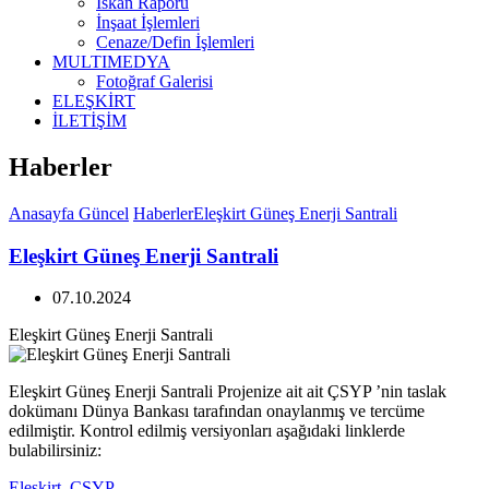
İskan Raporu
İnşaat İşlemleri
Cenaze/Defin İşlemleri
MULTIMEDYA
Fotoğraf Galerisi
ELEŞKİRT
İLETİŞİM
Haberler
Anasayfa
Güncel
Haberler
Eleşkirt Güneş Enerji Santrali
Eleşkirt Güneş Enerji Santrali
07.10.2024
Eleşkirt Güneş Enerji Santrali
Eleşkirt Güneş Enerji Santrali Projenize ait ait ÇSYP ’nin taslak
dokümanı Dünya Bankası tarafından onaylanmış ve tercüme
edilmiştir. Kontrol edilmiş versiyonları aşağıdaki linklerde
bulabilirsiniz:
Eleşkirt_CSYP