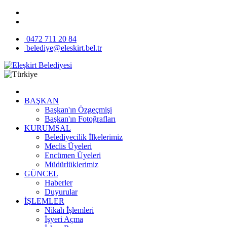
0472 711 20 84
belediye@eleskirt.bel.tr
BAŞKAN
Başkan'ın Özgeçmişi
Başkan'ın Fotoğrafları
KURUMSAL
Belediyecilik İlkelerimiz
Meclis Üyeleri
Encümen Üyeleri
Müdürlüklerimiz
GÜNCEL
Haberler
Duyurular
İŞLEMLER
Nikah İşlemleri
İşyeri Açma