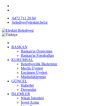
0472 711 20 84
belediye@eleskirt.bel.tr
BAŞKAN
Başkan'ın Özgeçmişi
Başkan'ın Fotoğrafları
KURUMSAL
Belediyecilik İlkelerimiz
Meclis Üyeleri
Encümen Üyeleri
Müdürlüklerimiz
GÜNCEL
Haberler
Duyurular
İŞLEMLER
Nikah İşlemleri
İşyeri Açma