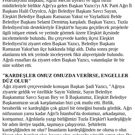
Federasyonu Başkanı, Ağrılı Meclis üyeleri ve ilgili birim
müdürleriyle birlikte Ağrı'ya gelen Başkan Yazıcı'yı AK Parti Ağrı İl
Başkanı Halil Özyolcu, Ağrı Belediye Başkanı Savcı Sayan,
Eleşkirt Belediye Başkanı Ramazan Yakut ve Yayladüzü Belde
Belediye Başkanı Selami Demirtaş karşıladı. Başkan Yazıcı, Tuzla
Belediyesi'nin destekleriyle Eleşkirt'te hayata geçirilecek projelerle
ilgili istişare etmek ve yerinde görmek üzere Eleşkirt ilçesinde
incelemelerde bulundu. Bu çerçevede kardeş ilçesi Eleşkirt
Belediyesi'ni ziyaret eden Başkan Yazıcı, Belediye Başkanı
Ramazan Yakut'tan ilçe hakkında bilgi aldı. Daha sonra proje
alanlarını tek tek yerinde inceleyerek fikir alışverişinde bulundu.
Ağrılı esnafları da ziyaret eden Başkan Yazıcı, vatandaşlar ile bir
süre sohbet etti.
"KARDEŞLER OMUZ OMUZDA VERİRSE, ENGELLER
DÜZ OLUR"
Ağrı ziyareti çerçevesinde konuşan Başkan Şadi Yazıcı, "Ağrıya
ziyarete geldik ve özellikle Sayın Valimiz, Sayın Belediye
Başkanımız Savcı Sayan Bey ve İl Başkanımız, Eleşkirt Belediye
Başkanımızın sıcak karşılamaları bizi çok mutlu etti. Birlik,
beraberlik ve kardeşliğin çok güzel bir örneğini burada gördük. Ağrı
nüfusunun yarısı kadar Ağrı'lı İstanbul'da dostumuz, arkadaşımız,
komşumuz. Ağrılılarla yazgı birliğimizi Tuzla Eleşkirt'i kardeşliğiyle
bir adım ileriye taşıdık, taşımaya çalışıyoruz. Şehirlerin
kardeşliğinden ne olur? İnsanların kardeşliğinden ne olursa o olur.