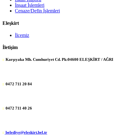
İnşaat İşlemleri
Cenaze/Defin İşlemleri
Eleşkirt
İlçemiz
İletişim
:
Karşıyaka Mh. Cumhuriyet Cd. Pk:04600 ELEŞKİRT / AĞRI
:
0472 711 20 84
:
0472 711 40 26
:
belediye@eleskirt.bel.tr