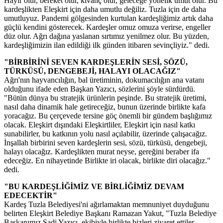
Hayır olur, bereket olur, kıvanç olur, geleceğe yönelik umut olur. Bu
kardeşlikten Eleşkirt için daha umutlu değiliz. Tuzla için de daha
umutluyuz. Pandemi gölgesinden kurtulan kardeşliğimiz artık daha
güçlü kendini gösterecek. Kardeşler omuz omuza verirse, engeller
düz olur. Ağrı dağına yaslanan sırtımız yenilmez olur. Bu yüzden,
kardeşliğimizin ilan edildiği ilk günden itibaren sevinçliyiz." dedi.
"BİRBİRİNİ SEVEN KARDEŞLERİN SESİ, SÖZÜ,
TÜRKÜSÜ, DENGEBEJİ, HALAYI OLACAĞIZ"
Ağrı'nın hayvancılığın, bal üretiminin, dokumacılığın ana vatanı
olduğunu ifade eden Başkan Yazıcı, sözlerini şöyle sürdürdü.
"Bütün dünya bu stratejik ürünlerin peşinde. Bu stratejik üretimi,
nasıl daha dinamik hale getireceğiz, bunun üzerinde birlikte kafa
yoracağız. Bu çerçevede tersine göç önemli bir gündem başlığımız
olacak. Eleşkirt dışındaki Eleşkirtliler, Eleşkirt için nasıl katkı
sunabilirler, bu katkının yolu nasıl açılabilir, üzerinde çalışacağız.
İnşallah birbirini seven kardeşlerin sesi, sözü, türküsü, dengebeji,
halayı olacağız. Kardeşlikten murat neyse, gereğini beraber ifa
edeceğiz. En nihayetinde Birlikte iri olacak, birlikte diri olacağız."
dedi.
"BU KARDEŞLİĞİMİZ VE BİRLİĞİMİZ DEVAM
EDECEKTİR"
Kardeş Tuzla Belediyesi'ni ağırlamaktan memnuniyet duyduğunu
belirten Eleşkirt Belediye Başkanı Ramazan Yakut, "Tuzla Belediye
Başkanımız Şadi Yazıcı, ekibiyle birlikte bizleri ziyaret ettiler,