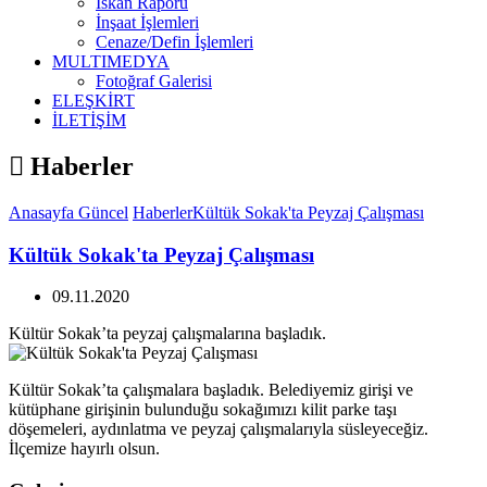
İskan Raporu
İnşaat İşlemleri
Cenaze/Defin İşlemleri
MULTIMEDYA
Fotoğraf Galerisi
ELEŞKİRT
İLETİŞİM
Haberler
Anasayfa
Güncel
Haberler
Kültük Sokak'ta Peyzaj Çalışması
Kültük Sokak'ta Peyzaj Çalışması
09.11.2020
Kültür Sokak’ta peyzaj çalışmalarına başladık.
Kültür Sokak’ta çalışmalara başladık. Belediyemiz girişi ve
kütüphane girişinin bulunduğu sokağımızı kilit parke taşı
döşemeleri, aydınlatma ve peyzaj çalışmalarıyla süsleyeceğiz.
İlçemize hayırlı olsun.