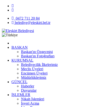
0472 711 20 84
belediye@eleskirt.bel.tr
BAŞKAN
Başkan'ın Özgeçmişi
Başkan'ın Fotoğrafları
KURUMSAL
Belediyecilik İlkelerimiz
Meclis Üyeleri
Encümen Üyeleri
Müdürlüklerimiz
GÜNCEL
Haberler
Duyurular
İŞLEMLER
Nikah İşlemleri
İşyeri Açma