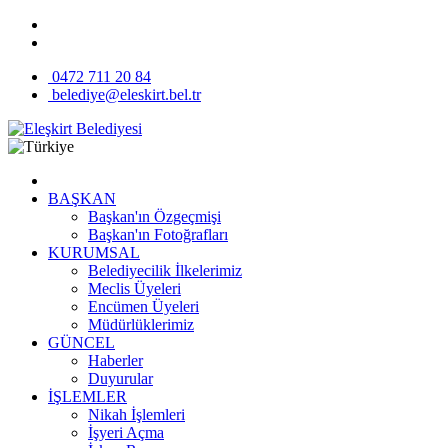
0472 711 20 84
belediye@eleskirt.bel.tr
BAŞKAN
Başkan'ın Özgeçmişi
Başkan'ın Fotoğrafları
KURUMSAL
Belediyecilik İlkelerimiz
Meclis Üyeleri
Encümen Üyeleri
Müdürlüklerimiz
GÜNCEL
Haberler
Duyurular
İŞLEMLER
Nikah İşlemleri
İşyeri Açma