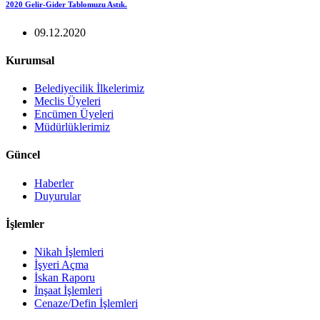
2020 Gelir-Gider Tablomuzu Astık.
09.12.2020
Kurumsal
Belediyecilik İlkelerimiz
Meclis Üyeleri
Encümen Üyeleri
Müdürlüklerimiz
Güncel
Haberler
Duyurular
İşlemler
Nikah İşlemleri
İşyeri Açma
İskan Raporu
İnşaat İşlemleri
Cenaze/Defin İşlemleri