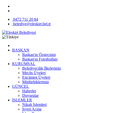
0472 711 20 84
belediye@eleskirt.bel.tr
BAŞKAN
Başkan'ın Özgeçmişi
Başkan'ın Fotoğrafları
KURUMSAL
Belediyecilik İlkelerimiz
Meclis Üyeleri
Encümen Üyeleri
Müdürlüklerimiz
GÜNCEL
Haberler
Duyurular
İŞLEMLER
Nikah İşlemleri
İşyeri Açma