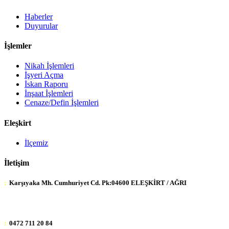
Haberler
Duyurular
İşlemler
Nikah İşlemleri
İşyeri Açma
İskan Raporu
İnşaat İşlemleri
Cenaze/Defin İşlemleri
Eleşkirt
İlçemiz
İletişim
:
Karşıyaka Mh. Cumhuriyet Cd. Pk:04600 ELEŞKİRT / AĞRI
:
0472 711 20 84