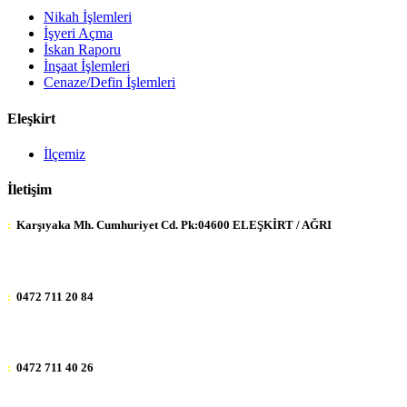
Nikah İşlemleri
İşyeri Açma
İskan Raporu
İnşaat İşlemleri
Cenaze/Defin İşlemleri
Eleşkirt
İlçemiz
İletişim
:
Karşıyaka Mh. Cumhuriyet Cd. Pk:04600 ELEŞKİRT / AĞRI
:
0472 711 20 84
:
0472 711 40 26