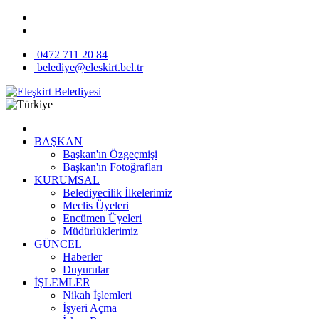
0472 711 20 84
belediye@eleskirt.bel.tr
BAŞKAN
Başkan'ın Özgeçmişi
Başkan'ın Fotoğrafları
KURUMSAL
Belediyecilik İlkelerimiz
Meclis Üyeleri
Encümen Üyeleri
Müdürlüklerimiz
GÜNCEL
Haberler
Duyurular
İŞLEMLER
Nikah İşlemleri
İşyeri Açma