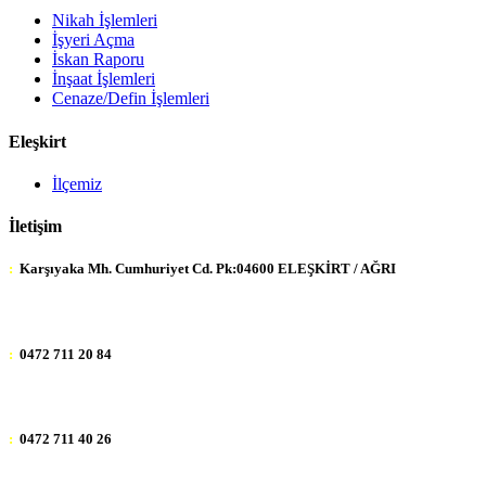
Nikah İşlemleri
İşyeri Açma
İskan Raporu
İnşaat İşlemleri
Cenaze/Defin İşlemleri
Eleşkirt
İlçemiz
İletişim
:
Karşıyaka Mh. Cumhuriyet Cd. Pk:04600 ELEŞKİRT / AĞRI
:
0472 711 20 84
:
0472 711 40 26