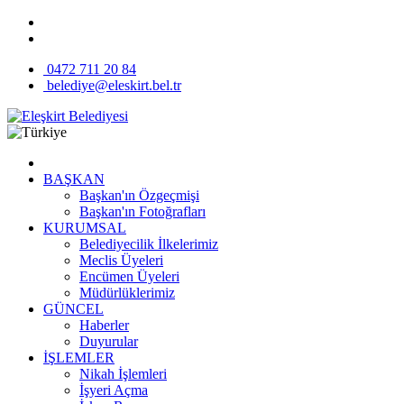
0472 711 20 84
belediye@eleskirt.bel.tr
BAŞKAN
Başkan'ın Özgeçmişi
Başkan'ın Fotoğrafları
KURUMSAL
Belediyecilik İlkelerimiz
Meclis Üyeleri
Encümen Üyeleri
Müdürlüklerimiz
GÜNCEL
Haberler
Duyurular
İŞLEMLER
Nikah İşlemleri
İşyeri Açma