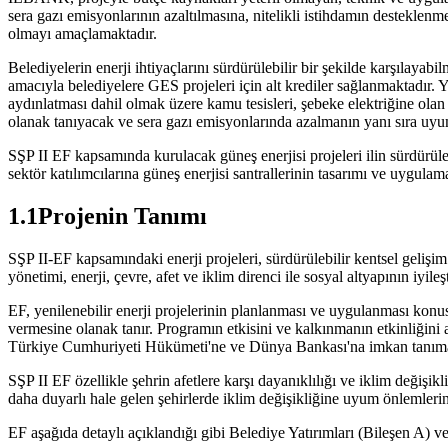
sera gazı emisyonlarının azaltılmasına, nitelikli istihdamın desteklenm
olmayı amaçlamaktadır.
Belediyelerin enerji ihtiyaçlarını sürdürülebilir bir şekilde karşılay
amacıyla belediyelere GES projeleri için alt krediler sağlanmaktadır. Ye
aydınlatması dahil olmak üzere kamu tesisleri, şebeke elektriğine olan b
olanak tanıyacak ve sera gazı emisyonlarında azalmanın yanı sıra uyum 
SŞP II EF kapsamında kurulacak güneş enerjisi projeleri ilin sürdürüle
sektör katılımcılarına güneş enerjisi santrallerinin tasarımı ve uygul
1.1Projenin Tanımı
SŞP II-EF kapsamındaki enerji projeleri, sürdürülebilir kentsel gelişim 
yönetimi, enerji, çevre, afet ve iklim direnci ile sosyal altyapının iyile
EF, yenilenebilir enerji projelerinin planlanması ve uygulanması ko
vermesine olanak tanır. Programın etkisini ve kalkınmanın etkinliğin
Türkiye Cumhuriyeti Hükümeti'ne ve Dünya Bankası'na imkan tanıma
SŞP II EF özellikle şehrin afetlere karşı dayanıklılığı ve iklim değişikl
daha duyarlı hale gelen şehirlerde iklim değişikliğine uyum önlemlerin
EF aşağıda detaylı açıklandığı gibi Belediye Yatırımları (Bileşen A) v