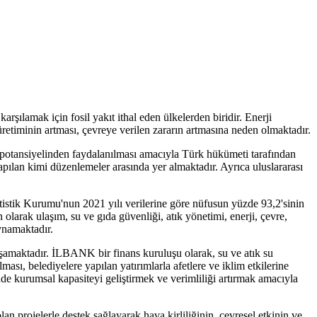
rşılamak için fosil yakıt ithal eden ülkelerden biridir. Enerji
i üretiminin artması, çevreye verilen zararın artmasına neden olmaktadır.
ın potansiyelinden faydalanılması amacıyla Türk hükümeti tarafından
yapılan kimi düzenlemeler arasında yer almaktadır. Ayrıca uluslararası
tistik Kurumu'nun 2021 yılı verilerine göre nüfusun yüzde 93,2'sinin
larak ulaşım, su ve gıda güvenliği, atık yönetimi, enerji, çevre,
oynamaktadır.
aşamaktadır. İLBANK bir finans kuruluşu olarak, su ve atık su
ılması, belediyelere yapılan yatırımlarla afetlere ve iklim etkilerine
inde kurumsal kapasiteyi geliştirmek ve verimliliği artırmak amacıyla
an projelerle destek sağlayarak hava kirliliğinin, çevresel etkinin ve