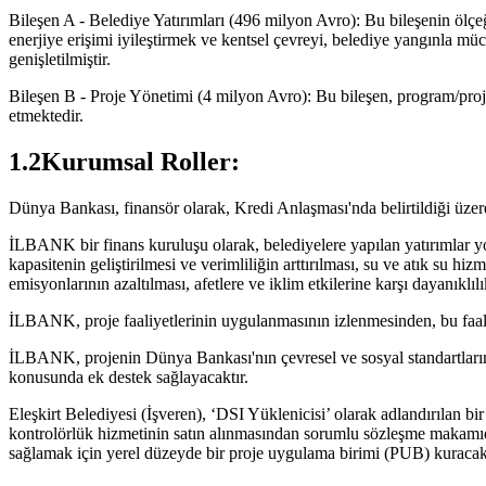
Bileşen A - Belediye Yatırımları (496 milyon Avro): Bu bileşenin ölçeği, 
enerjiye erişimi iyileştirmek ve kentsel çevreyi, belediye yangınla müca
genişletilmiştir.
Bileşen B - Proje Yönetimi (4 milyon Avro): Bu bileşen, program/proje 
etmektedir.
1.2Kurumsal Roller:
Dünya Bankası, finansör olarak, Kredi Anlaşması'nda belirtildiği üz
İLBANK bir finans kuruluşu olarak, belediyelere yapılan yatırımlar yolu
kapasitenin geliştirilmesi ve verimliliğin arttırılması, su ve atık su hizm
emisyonlarının azaltılması, afetlere ve iklim etkilerine karşı dayanıklı
İLBANK, proje faaliyetlerinin uygulanmasının izlenmesinden, bu faali
İLBANK, projenin Dünya Bankası'nın çevresel ve sosyal standartları
konusunda ek destek sağlayacaktır.
Eleşkirt Belediyesi (İşveren), ‘DSI Yüklenicisi’ olarak adlandırılan 
kontrolörlük hizmetinin satın alınmasından sorumlu sözleşme makamıdı
sağlamak için yerel düzeyde bir proje uygulama birimi (PUB) kuracakt