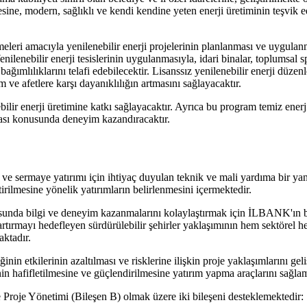
esine, modern, sağlıklı ve kendi kendine yeten enerji üretiminin teşvik e
abilmeleri amacıyla yenilenebilir enerji projelerinin planlanması ve uyg
nilenebilir enerji tesislerinin uygulanmasıyla, idari binalar, toplumsal s
ağımlılıklarını telafi edebilecektir. Lisanssız yenilenebilir enerji düzen
ve afetlere karşı dayanıklılığın artmasını sağlayacaktır.
bilir enerji üretimine katkı sağlayacaktır. Ayrıca bu program temiz ener
aması konusunda deneyim kazandıracaktır.
ve sermaye yatırımı için ihtiyaç duyulan teknik ve mali yardıma bir yanıtt
ştirilmesine yönelik yatırımların belirlenmesini içermektedir.
nusunda bilgi ve deneyim kazanmalarını kolaylaştırmak için İLBANK'ın 
i artırmayı hedefleyen sürdürülebilir şehirler yaklaşımının hem sektör
ktadır.
iğinin etkilerinin azaltılması ve risklerine ilişkin proje yaklaşımlarını ge
in hafifletilmesine ve güçlendirilmesine yatırım yapma araçlarını sağlam
e Proje Yönetimi (Bileşen B) olmak üzere iki bileşeni desteklemektedir: