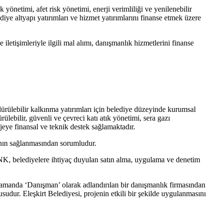
k yönetimi, afet risk yönetimi, enerji verimliliği ve yenilenebilir
ediye altyapı yatırımları ve hizmet yatırımlarını finanse etmek üzere
etişimleriyle ilgili mal alımı, danışmanlık hizmetlerini finanse
rdürülebilir kalkınma yatırımları için belediye düzeyinde kurumsal
dürülebilir, güvenli ve çevreci katı atık yönetimi, sera gazı
ojeye finansal ve teknik destek sağlamaktadır.
ının sağlanmasından sorumludur.
K, belediyelere ihtiyaç duyulan satın alma, uygulama ve denetim
ı zamanda ‘Danışman’ olarak adlandırılan bir danışmanlık firmasından
dur. Eleşkirt Belediyesi, projenin etkili bir şekilde uygulanmasını