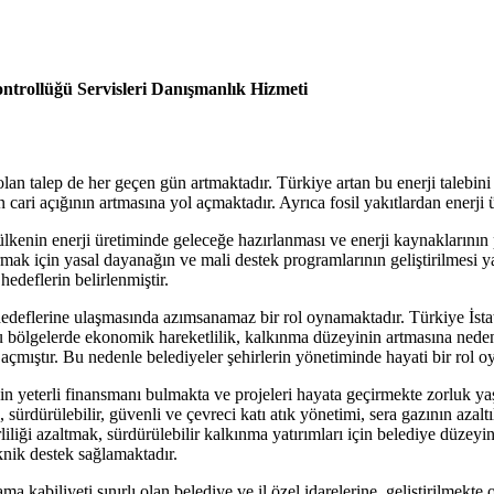
ontrollüğü Servisleri Danışmanlık Hizmeti
 talep de her geçen gün artmaktadır. Türkiye artan bu enerji talebini ka
nin cari açığının artmasına yol açmaktadır. Ayrıca fosil yakıtlardan enerj
ı, ülkenin enerji üretiminde geleceğe hazırlanması ve enerji kaynakların
ırmak için yasal dayanağın ve mali destek programlarının geliştirilmesi 
hedeflerin belirlenmiştir.
hedeflerine ulaşmasında azımsanamaz bir rol oynamaktadır. Türkiye İsta
 bölgelerde ekonomik hareketlilik, kalkınma düzeyinin artmasına neden o
l açmıştır. Bu nedenle belediyeler şehirlerin yönetiminde hayati bir rol 
in yeterli finansmanı bulmakta ve projeleri hayata geçirmekte zorluk y
a, sürdürülebilir, güvenli ve çevreci katı atık yönetimi, sera gazının azalt
rliliği azaltmak, sürdürülebilir kalkınma yatırımları için belediye düzey
knik destek sağlamaktadır.
abiliyeti sınırlı olan belediye ve il özel idarelerine, geliştirilmekte ol