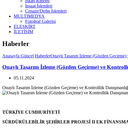
İskan Raporu
İnşaat İşlemleri
Cenaze/Defin İşlemleri
MULTIMEDYA
Fotoğraf Galerisi
ELEŞKİRT
İLETİŞİM
Haberler
Anasayfa
Güncel
Haberler
Onaylı Tasarım İzleme (Gözden Geçirme) v
Onaylı Tasarım İzleme (Gözden Geçirme) ve Kontroll
05.11.2024
Onaylı Tasarım İzleme (Gözden Geçirme) ve Kontrollük Danışmanlığı
TÜRKİYE CUMHURİYETİ
SÜRDÜRÜLEBİLİR ŞEHİRLER PROJESİ II EK FİNANSM