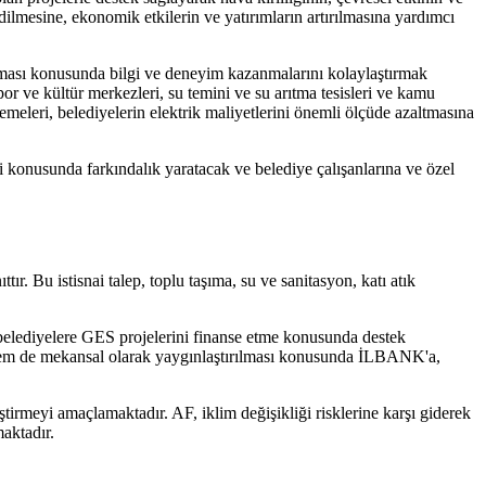
dilmesine, ekonomik etkilerin ve yatırımların artırılmasına yardımcı
ulanması konusunda bilgi ve deneyim kazanmalarını kolaylaştırmak
por ve kültür merkezleri, su temini ve su arıtma tesisleri ve kamu
lemeleri, belediyelerin elektrik maliyetlerini önemli ölçüde azaltmasına
ji konusunda farkındalık yaratacak ve belediye çalışanlarına ve özel
ır. Bu istisnai talep, toplu taşıma, su ve sanitasyon, katı atık
belediyelere GES projelerini finanse etme konusunda destek
el hem de mekansal olarak yaygınlaştırılması konusunda İLBANK'a,
liştirmeyi amaçlamaktadır. AF, iklim değişikliği risklerine karşı giderek
aktadır.