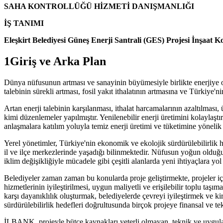
SAHA KONTROLLÜĞÜ HİZMETİ DANIŞMANLIĞI
İŞ TANIMI
Eleşkirt Belediyesi Güneş Enerji Santrali (GES) Projesi İnşaat K
1Giriş ve Arka Plan
Dünya nüfusunun artması ve sanayinin büyümesiyle birlikte enerjiye olan
talebinin sürekli artması, fosil yakıt ithalatının artmasına ve Türkiye'
Artan enerji talebinin karşılanması, ithalat harcamalarının azaltılmas
kimi düzenlemeler yapılmıştır. Yenilenebilir enerji üretimini kolaylaşt
anlaşmalara katılım yoluyla temiz enerji üretimi ve tüketimine yönelik 
Yerel yönetimler, Türkiye'nin ekonomik ve ekolojik sürdürülebilirlik 
il ve ilçe merkezlerinde yaşadığı bilinmektedir. Nüfusun yoğun olduğu
iklim değişikliğiyle mücadele gibi çeşitli alanlarda yeni ihtiyaçlara yo
Belediyeler zaman zaman bu konularda proje geliştirmekte, projeler iç
hizmetlerinin iyileştirilmesi, uygun maliyetli ve erişilebilir toplu taşım
karşı dayanıklılık oluşturmak, belediyelerde çevreyi iyileştirmek ve ki
sürdürülebilirlik hedefleri doğrultusunda birçok projeye finansal ve te
İLBANK, projeyle bütçe kaynakları yeterli olmayan, teknik ve uygulama k