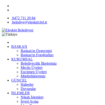
0472 711 20 84
belediye@eleskirt.bel.tr
BAŞKAN
Başkan'ın Özgeçmişi
Başkan'ın Fotoğrafları
KURUMSAL
Belediyecilik İlkelerimiz
Meclis Üyeleri
Encümen Üyeleri
Müdürlüklerimiz
GÜNCEL
Haberler
Duyurular
İŞLEMLER
Nikah İşlemleri
İşyeri Açma