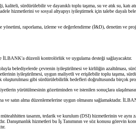
kaliteli, sürdürülebilir ve dayanıklı toplu taşıma, su ve atık su, katı atı
dele hizmetlerini ve sosyal altyapıyı iyileştirmek için talebe dayalı bel
yönetimi, raporlama, izleme ve değerlendirme (İ&D), denetim ve proje il
ere İLBANK'a düzenli kontrolörlük ve uygulama desteği sağlayacaktır.
yla belediyelerde çevrenin iyileştirilmesi ve kirliliğin azaltılması, sü
etlerinin iyileştirilmesi, uygun maliyetli ve erişilebilir toplu taşıma, sür
lık oluşturulması gibi sürdürülebilirlik hedefleri doğrultusunda birçok pr
yetlerin yürütülmesinin gözetiminden ve istenilen sonuçlara ulaşılmas
na ve satın alma düzenlemelerine uygun olmasını sağlamaktadır. İLBAN
bir müteahhitten tasarım, tedarik ve kurulum (DSI) hizmetlerinin ve ayn
r. Danışmanlık hizmetleri bu İş Tanımının ve söz konusu görevin konusu
ır.