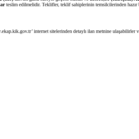
dar
teslim edilmelidir. Teklifler, teklif sahiplerinin temsilcilerinden ha
ap.kik.gov.tr’ internet sitelerinden detaylı ilan metnine ulaşabilirler ve