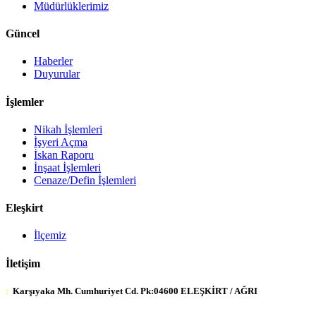
Müdürlüklerimiz
Güncel
Haberler
Duyurular
İşlemler
Nikah İşlemleri
İşyeri Açma
İskan Raporu
İnşaat İşlemleri
Cenaze/Defin İşlemleri
Eleşkirt
İlçemiz
İletişim
:
Karşıyaka Mh. Cumhuriyet Cd. Pk:04600 ELEŞKİRT / AĞRI