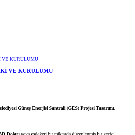
İKİ VE KURULUMU
RİKİ VE KURULUMU
elediyesi Güneş Enerjisi Santrali (GES) Projesi Tasarımı,
ABD Doları
veya eşdeğeri bir miktarda düzenlenmiş bir geçici