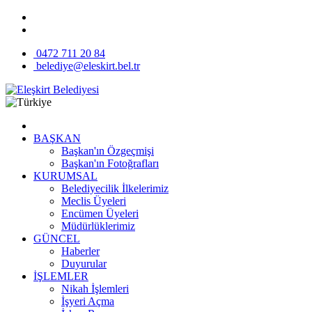
0472 711 20 84
belediye@eleskirt.bel.tr
BAŞKAN
Başkan'ın Özgeçmişi
Başkan'ın Fotoğrafları
KURUMSAL
Belediyecilik İlkelerimiz
Meclis Üyeleri
Encümen Üyeleri
Müdürlüklerimiz
GÜNCEL
Haberler
Duyurular
İŞLEMLER
Nikah İşlemleri
İşyeri Açma