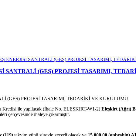
EŞ ENERJİSİ SANTRALİ (GES) PROJESİ TASARIMI, TEDAR
Sİ SANTRALİ (GES) PROJESİ TASARIMI, TEDA
sı Kredisi ile yapılacak (İhale No. ELESKIRT-W1-2)
Eleşkirt (Ağrı) B
leri çerçevesinde ihaleye çıkarmıştır.
 (119)
takvim günü süreyle geçerli olacak ve
15.000,00 (onbeşbin) 