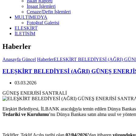
İskan Raporu
İnşaat İşlemleri
Cenaze/Defin İşlemleri
MULTIMEDYA
Fotoğraf Galerisi
ELEŞKİRT
İLETİŞİM
Haberler
Anasayfa
Güncel
Haberler
ELEŞKİRT BELEDİYESİ (AĞRI) GÜN
ELEŞKİRT BELEDİYESİ (AĞRI) GÜNEŞ ENERJİ
03.03.2026
GÜNEŞ ENERJİSİ SANTRALİ
Eleşkirt Belediyesi, İLBANK aracılığıyla temin edilen Dünya Banka
Tedariki ve Kurulumu
’nu Dünya Bankası satın alma usul ve yöntem
Teklifler, Teklif Açılış tarihi olan
02/04/2026’
dan itibaren
yüzondokuz