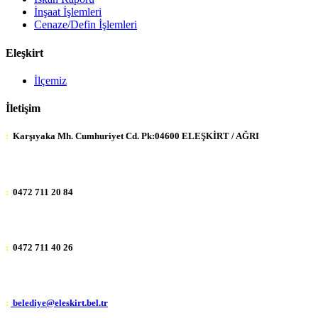
İnşaat İşlemleri
Cenaze/Defin İşlemleri
Eleşkirt
İlçemiz
İletişim
:
Karşıyaka Mh. Cumhuriyet Cd. Pk:04600 ELEŞKİRT / AĞRI
:
0472 711 20 84
:
0472 711 40 26
:
belediye@eleskirt.bel.tr