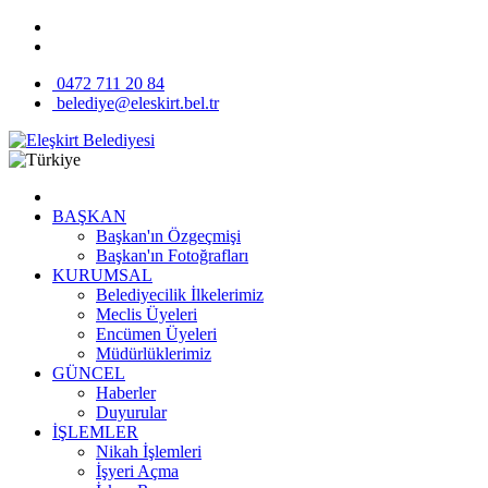
0472 711 20 84
belediye@eleskirt.bel.tr
BAŞKAN
Başkan'ın Özgeçmişi
Başkan'ın Fotoğrafları
KURUMSAL
Belediyecilik İlkelerimiz
Meclis Üyeleri
Encümen Üyeleri
Müdürlüklerimiz
GÜNCEL
Haberler
Duyurular
İŞLEMLER
Nikah İşlemleri
İşyeri Açma