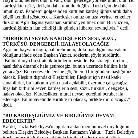
Hayır olur, bereket olur, kıvanç olur, geleceğe yönelik umut olur. Bu
kardeşlikten Eleşkirt için daha umutlu değiliz. Tuzla için de daha
umutluyuz. Pandemi gölgesinden kurtulan kardeşliğimiz artık daha
güçlü kendini gösterecek. Kardeşler omuz omuza verirse, engeller
düz olur. Ağrı dağına yaslanan sırtımız yenilmez olur. Bu yüzden,
kardeşliğimizin ilan edildiği ilk günden itibaren sevinçliyiz." dedi.
"BİRBİRİNİ SEVEN KARDEŞLERİN SESİ, SÖZÜ,
TÜRKÜSÜ, DENGEBEJİ, HALAYI OLACAĞIZ"
Ağrı'nın hayvancılığın, bal üretiminin, dokumacılığın ana vatanı
olduğunu ifade eden Başkan Yazıcı, sözlerini şöyle sürdürdü.
"Bütün dünya bu stratejik ürünlerin peşinde. Bu stratejik üretimi,
nasıl daha dinamik hale getireceğiz, bunun üzerinde birlikte kafa
yoracağız. Bu çerçevede tersine göç önemli bir gündem başlığımız
olacak. Eleşkirt dışındaki Eleşkirtliler, Eleşkirt için nasıl katkı
sunabilirler, bu katkının yolu nasıl açılabilir, üzerinde çalışacağız.
İnşallah birbirini seven kardeşlerin sesi, sözü, türküsü, dengebeji,
halayı olacağız. Kardeşlikten murat neyse, gereğini beraber ifa
edeceğiz. En nihayetinde Birlikte iri olacak, birlikte diri olacağız."
dedi.
"BU KARDEŞLİĞİMİZ VE BİRLİĞİMİZ DEVAM
EDECEKTİR"
Kardeş Tuzla Belediyesi'ni ağırlamaktan memnuniyet duyduğunu
belirten Eleşkirt Belediye Başkanı Ramazan Yakut, "Tuzla Belediye
Başkanımız Şadi Yazıcı, ekibiyle birlikte bizleri ziyaret ettiler,