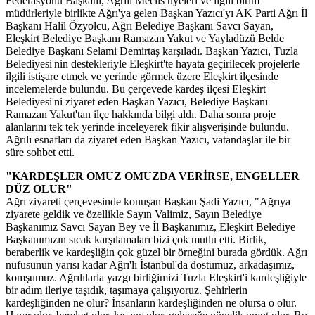
Federasyonu Başkanı, Ağrılı Meclis üyeleri ve ilgili birim
müdürleriyle birlikte Ağrı'ya gelen Başkan Yazıcı'yı AK Parti Ağrı İl
Başkanı Halil Özyolcu, Ağrı Belediye Başkanı Savcı Sayan,
Eleşkirt Belediye Başkanı Ramazan Yakut ve Yayladüzü Belde
Belediye Başkanı Selami Demirtaş karşıladı. Başkan Yazıcı, Tuzla
Belediyesi'nin destekleriyle Eleşkirt'te hayata geçirilecek projelerle
ilgili istişare etmek ve yerinde görmek üzere Eleşkirt ilçesinde
incelemelerde bulundu. Bu çerçevede kardeş ilçesi Eleşkirt
Belediyesi'ni ziyaret eden Başkan Yazıcı, Belediye Başkanı
Ramazan Yakut'tan ilçe hakkında bilgi aldı. Daha sonra proje
alanlarını tek tek yerinde inceleyerek fikir alışverişinde bulundu.
Ağrılı esnafları da ziyaret eden Başkan Yazıcı, vatandaşlar ile bir
süre sohbet etti.
"KARDEŞLER OMUZ OMUZDA VERİRSE, ENGELLER
DÜZ OLUR"
Ağrı ziyareti çerçevesinde konuşan Başkan Şadi Yazıcı, "Ağrıya
ziyarete geldik ve özellikle Sayın Valimiz, Sayın Belediye
Başkanımız Savcı Sayan Bey ve İl Başkanımız, Eleşkirt Belediye
Başkanımızın sıcak karşılamaları bizi çok mutlu etti. Birlik,
beraberlik ve kardeşliğin çok güzel bir örneğini burada gördük. Ağrı
nüfusunun yarısı kadar Ağrı'lı İstanbul'da dostumuz, arkadaşımız,
komşumuz. Ağrılılarla yazgı birliğimizi Tuzla Eleşkirt'i kardeşliğiyle
bir adım ileriye taşıdık, taşımaya çalışıyoruz. Şehirlerin
kardeşliğinden ne olur? İnsanların kardeşliğinden ne olursa o olur.