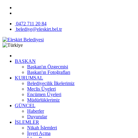
0472 711 20 84
belediye@eleskirt.bel.tr
BAŞKAN
Başkan'ın Özgeçmişi
Başkan'ın Fotoğrafları
KURUMSAL
Belediyecilik İlkelerimiz
Meclis Üyeleri
Encümen Üyeleri
Müdürlüklerimiz
GÜNCEL
Haberler
Duyurular
İŞLEMLER
Nikah İşlemleri
İşyeri Açma