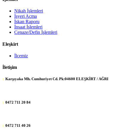
Nikah İşlemleri
İşyeri Açma
İskan Raporu
İnşaat İşlemleri
Cenaze/Defin İşlemleri
Eleşkirt
İlçemiz
İletişim
:
Karşıyaka Mh. Cumhuriyet Cd. Pk:04600 ELEŞKİRT / AĞRI
:
0472 711 20 84
:
0472 711 40 26