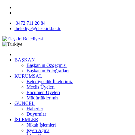
0472 711 20 84
belediye@eleskirt.bel.tr
BAŞKAN
Başkan'ın Özgeçmişi
Başkan'ın Fotoğrafları
KURUMSAL
Belediyecilik İlkelerimiz
Meclis Üyeleri
Encümen Üyeleri
Müdürlüklerimiz
GÜNCEL
Haberler
Duyurular
İŞLEMLER
Nikah İşlemleri
İşyeri Açma