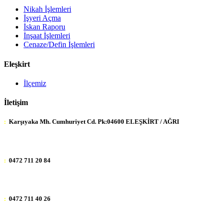
Nikah İşlemleri
İşyeri Açma
İskan Raporu
İnşaat İşlemleri
Cenaze/Defin İşlemleri
Eleşkirt
İlçemiz
İletişim
:
Karşıyaka Mh. Cumhuriyet Cd. Pk:04600 ELEŞKİRT / AĞRI
:
0472 711 20 84
:
0472 711 40 26