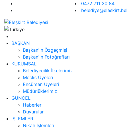
0472 711 20 84
belediye@eleskirt.bel.
BAŞKAN
Başkan'ın Özgeçmişi
Başkan'ın Fotoğrafları
KURUMSAL
Belediyecilik İlkelerimiz
Meclis Üyeleri
Encümen Üyeleri
Müdürlüklerimiz
GÜNCEL
Haberler
Duyurular
İŞLEMLER
Nikah İşlemleri