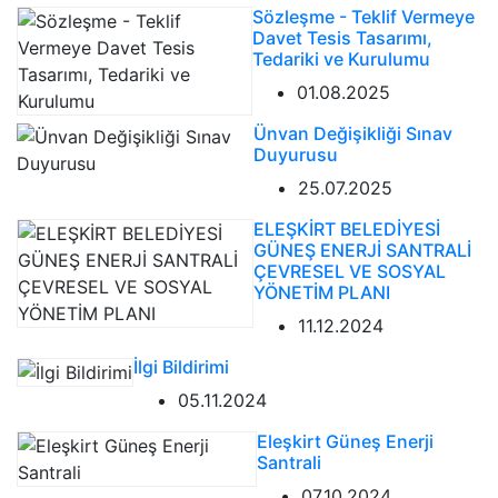
Sözleşme - Teklif Vermeye
Davet Tesis Tasarımı,
Tedariki ve Kurulumu
01.08.2025
Ünvan Değişikliği Sınav
Duyurusu
25.07.2025
ELEŞKİRT BELEDİYESİ
GÜNEŞ ENERJİ SANTRALİ
ÇEVRESEL VE SOSYAL
YÖNETİM PLANI
11.12.2024
İlgi Bildirimi
05.11.2024
Eleşkirt Güneş Enerji
Santrali
07.10.2024