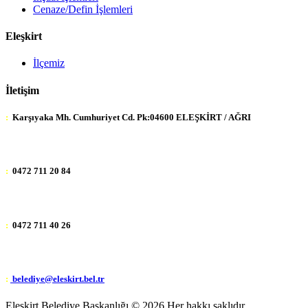
Cenaze/Defin İşlemleri
Eleşkirt
İlçemiz
İletişim
:
Karşıyaka Mh. Cumhuriyet Cd. Pk:04600 ELEŞKİRT / AĞRI
:
0472 711 20 84
:
0472 711 40 26
:
belediye@eleskirt.bel.tr
Eleşkirt Belediye Başkanlığı ©
2026 Her hakkı saklıdır.