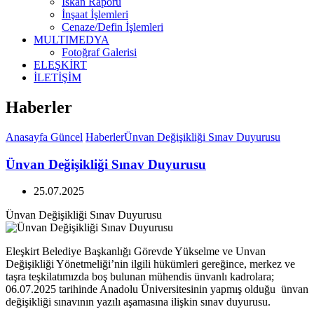
İskan Raporu
İnşaat İşlemleri
Cenaze/Defin İşlemleri
MULTIMEDYA
Fotoğraf Galerisi
ELEŞKİRT
İLETİŞİM
Haberler
Anasayfa
Güncel
Haberler
Ünvan Değişikliği Sınav Duyurusu
Ünvan Değişikliği Sınav Duyurusu
25.07.2025
Ünvan Değişikliği Sınav Duyurusu
Eleşkirt Belediye Başkanlığı Görevde Yükselme ve Unvan
Değişikliği Yönetmeliği’nin ilgili hükümleri gereğince, merkez ve
taşra teşkilatımızda boş bulunan mühendis ünvanlı kadrolara;
06.07.2025 tarihinde Anadolu Üniversitesinin yapmış olduğu ünvan
değişikliği sınavının yazılı aşamasına ilişkin sınav duyurusu.