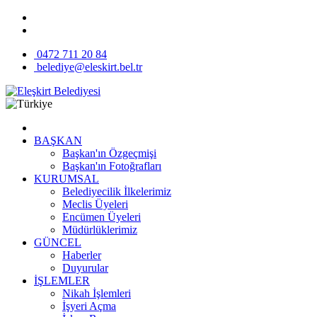
0472 711 20 84
belediye@eleskirt.bel.tr
BAŞKAN
Başkan'ın Özgeçmişi
Başkan'ın Fotoğrafları
KURUMSAL
Belediyecilik İlkelerimiz
Meclis Üyeleri
Encümen Üyeleri
Müdürlüklerimiz
GÜNCEL
Haberler
Duyurular
İŞLEMLER
Nikah İşlemleri
İşyeri Açma