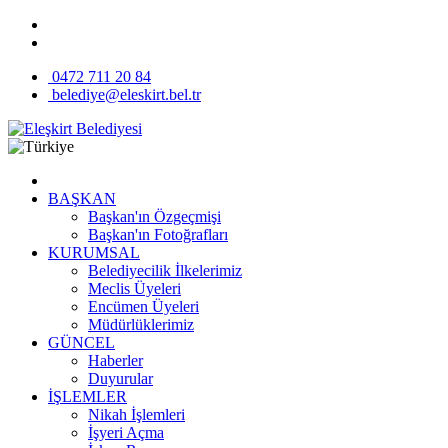
0472 711 20 84
belediye@eleskirt.bel.tr
BAŞKAN
Başkan'ın Özgeçmişi
Başkan'ın Fotoğrafları
KURUMSAL
Belediyecilik İlkelerimiz
Meclis Üyeleri
Encümen Üyeleri
Müdürlüklerimiz
GÜNCEL
Haberler
Duyurular
İŞLEMLER
Nikah İşlemleri
İşyeri Açma