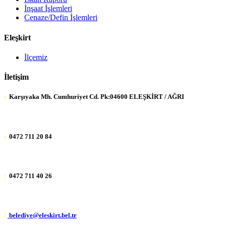
İnşaat İşlemleri
Cenaze/Defin İşlemleri
Eleşkirt
İlçemiz
İletişim
:
Karşıyaka Mh. Cumhuriyet Cd. Pk:04600 ELEŞKİRT / AĞRI
:
0472 711 20 84
:
0472 711 40 26
:
belediye@eleskirt.bel.tr