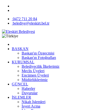
0472 711 20 84
belediye@eleskirt.bel.tr
BAŞKAN
Başkan'ın Özgeçmişi
Başkan'ın Fotoğrafları
KURUMSAL
Belediyecilik İlkelerimiz
Meclis Üyeleri
Encümen Üyeleri
Müdürlüklerimiz
GÜNCEL
Haberler
Duyurular
İŞLEMLER
Nikah İşlemleri
İşyeri Açma