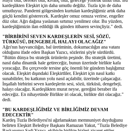
Hayır olur, bereket olur, kıvanç olur, geleceğe yönelik umut olur. Bu
kardeşlikten Eleşkirt için daha umutlu değiliz. Tuzla için de daha
umutluyuz. Pandemi gölgesinden kurtulan kardeşliğimiz artık daha
güçlü kendini gösterecek. Kardeşler omuz omuza verirse, engeller
düz olur. Ağrı dağına yaslanan sırtımız yenilmez olur. Bu yüzden,
kardeşliğimizin ilan edildiği ilk günden itibaren sevinçliyiz." dedi.
"BİRBİRİNİ SEVEN KARDEŞLERİN SESİ, SÖZÜ,
TÜRKÜSÜ, DENGEBEJİ, HALAYI OLACAĞIZ"
Ağrı'nın hayvancılığın, bal üretiminin, dokumacılığın ana vatanı
olduğunu ifade eden Başkan Yazıcı, sözlerini şöyle sürdürdü.
"Bütün dünya bu stratejik ürünlerin peşinde. Bu stratejik üretimi,
nasıl daha dinamik hale getireceğiz, bunun üzerinde birlikte kafa
yoracağız. Bu çerçevede tersine göç önemli bir gündem başlığımız
olacak. Eleşkirt dışındaki Eleşkirtliler, Eleşkirt için nasıl katkı
sunabilirler, bu katkının yolu nasıl açılabilir, üzerinde çalışacağız.
İnşallah birbirini seven kardeşlerin sesi, sözü, türküsü, dengebeji,
halayı olacağız. Kardeşlikten murat neyse, gereğini beraber ifa
edeceğiz. En nihayetinde Birlikte iri olacak, birlikte diri olacağız."
dedi.
"BU KARDEŞLİĞİMİZ VE BİRLİĞİMİZ DEVAM
EDECEKTİR"
Kardeş Tuzla Belediyesi'ni ağırlamaktan memnuniyet duyduğunu
belirten Eleşkirt Belediye Başkanı Ramazan Yakut, "Tuzla Belediye
Başkanımız Şadi Yazıcı, ekibiyle birlikte bizleri ziyaret ettiler,