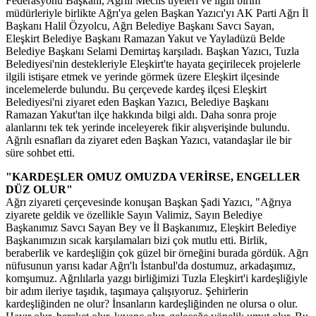
Federasyonu Başkanı, Ağrılı Meclis üyeleri ve ilgili birim
müdürleriyle birlikte Ağrı'ya gelen Başkan Yazıcı'yı AK Parti Ağrı İl
Başkanı Halil Özyolcu, Ağrı Belediye Başkanı Savcı Sayan,
Eleşkirt Belediye Başkanı Ramazan Yakut ve Yayladüzü Belde
Belediye Başkanı Selami Demirtaş karşıladı. Başkan Yazıcı, Tuzla
Belediyesi'nin destekleriyle Eleşkirt'te hayata geçirilecek projelerle
ilgili istişare etmek ve yerinde görmek üzere Eleşkirt ilçesinde
incelemelerde bulundu. Bu çerçevede kardeş ilçesi Eleşkirt
Belediyesi'ni ziyaret eden Başkan Yazıcı, Belediye Başkanı
Ramazan Yakut'tan ilçe hakkında bilgi aldı. Daha sonra proje
alanlarını tek tek yerinde inceleyerek fikir alışverişinde bulundu.
Ağrılı esnafları da ziyaret eden Başkan Yazıcı, vatandaşlar ile bir
süre sohbet etti.
"KARDEŞLER OMUZ OMUZDA VERİRSE, ENGELLER
DÜZ OLUR"
Ağrı ziyareti çerçevesinde konuşan Başkan Şadi Yazıcı, "Ağrıya
ziyarete geldik ve özellikle Sayın Valimiz, Sayın Belediye
Başkanımız Savcı Sayan Bey ve İl Başkanımız, Eleşkirt Belediye
Başkanımızın sıcak karşılamaları bizi çok mutlu etti. Birlik,
beraberlik ve kardeşliğin çok güzel bir örneğini burada gördük. Ağrı
nüfusunun yarısı kadar Ağrı'lı İstanbul'da dostumuz, arkadaşımız,
komşumuz. Ağrılılarla yazgı birliğimizi Tuzla Eleşkirt'i kardeşliğiyle
bir adım ileriye taşıdık, taşımaya çalışıyoruz. Şehirlerin
kardeşliğinden ne olur? İnsanların kardeşliğinden ne olursa o olur.