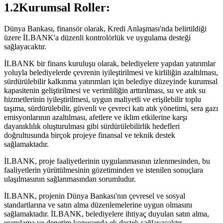
1.2Kurumsal Roller:
Dünya Bankası, finansör olarak, Kredi Anlaşması'nda belirtildiği
üzere İLBANK'a düzenli kontrolörlük ve uygulama desteği
sağlayacaktır.
İLBANK bir finans kuruluşu olarak, belediyelere yapılan yatırımlar
yoluyla belediyelerde çevrenin iyileştirilmesi ve kirliliğin azaltılması,
sürdürülebilir kalkınma yatırımları için belediye düzeyinde kurumsal
kapasitenin geliştirilmesi ve verimliliğin arttırılması, su ve atık su
hizmetlerinin iyileştirilmesi, uygun maliyetli ve erişilebilir toplu
taşıma, sürdürülebilir, güvenli ve çevreci katı atık yönetimi, sera gazı
emisyonlarının azaltılması, afetlere ve iklim etkilerine karşı
dayanıklılık oluşturulması gibi sürdürülebilirlik hedefleri
doğrultusunda birçok projeye finansal ve teknik destek
sağlamaktadır.
İLBANK, proje faaliyetlerinin uygulanmasının izlenmesinden, bu
faaliyetlerin yürütülmesinin gözetiminden ve istenilen sonuçlara
ulaşılmasının sağlanmasından sorumludur.
İLBANK, projenin Dünya Bankası'nın çevresel ve sosyal
standartlarına ve satın alma düzenlemelerine uygun olmasını
sağlamaktadır. İLBANK, belediyelere ihtiyaç duyulan satın alma,
uygulama ve denetim konusunda ek destek sağlayacaktır.