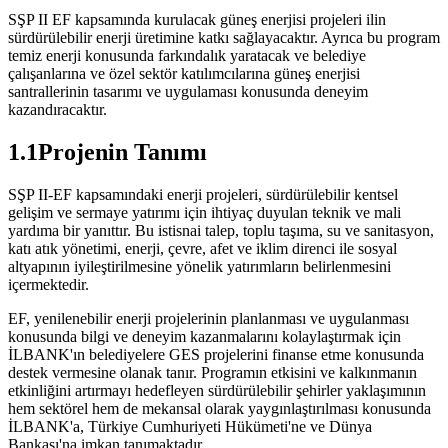
SŞP II EF kapsamında kurulacak güneş enerjisi projeleri ilin
sürdürülebilir enerji üretimine katkı sağlayacaktır. Ayrıca bu program
temiz enerji konusunda farkındalık yaratacak ve belediye
çalışanlarına ve özel sektör katılımcılarına güneş enerjisi
santrallerinin tasarımı ve uygulaması konusunda deneyim
kazandıracaktır.
1.1Projenin Tanımı
SŞP II-EF kapsamındaki enerji projeleri, sürdürülebilir kentsel
gelişim ve sermaye yatırımı için ihtiyaç duyulan teknik ve mali
yardıma bir yanıttır. Bu istisnai talep, toplu taşıma, su ve sanitasyon,
katı atık yönetimi, enerji, çevre, afet ve iklim direnci ile sosyal
altyapının iyileştirilmesine yönelik yatırımların belirlenmesini
içermektedir.
EF, yenilenebilir enerji projelerinin planlanması ve uygulanması
konusunda bilgi ve deneyim kazanmalarını kolaylaştırmak için
İLBANK'ın belediyelere GES projelerini finanse etme konusunda
destek vermesine olanak tanır. Programın etkisini ve kalkınmanın
etkinliğini artırmayı hedefleyen sürdürülebilir şehirler yaklaşımının
hem sektörel hem de mekansal olarak yaygınlaştırılması konusunda
İLBANK'a, Türkiye Cumhuriyeti Hükümeti'ne ve Dünya
Bankası'na imkan tanımaktadır.