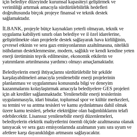
için belediye düzeyinde kurumsal kapasiteyi geliştirmek ve
verimliliği artırmak amacıyla sürdürülebilirlik hedefleri
doğrultusunda birçok projeye finansal ve teknik destek
sağlamaktadır.
İLBANK, projeyle bütçe kaynakları yeterli olmayan, teknik ve
uygulama kabiliyeti sınırlı olan belediye ve il özel idarelerine,
geliştirilmekte olan projelerle destek sağlayarak hava kirliliğinin,
çevresel etkinin ve sera gazı emisyonlarının azaltılmasına, nitelikli
istihdamın desteklenmesine, modern, sağlıklı ve kendi kendine yeten
enerji üretiminin teşvik edilmesine, ekonomik etkilerin ve
yatırımların artırılmasına yardımcı olmayı amaçlamaktadır.
Belediyelerin enerji ihtiyaçlarını sürdürülebilir bir şekilde
karşılayabilmeleri amacıyla yenilenebilir enerji projelerinin
planlanması ve uygulanması konusunda bilgi ve deneyim
kazanmalarını kolaylaştırmak amacıyla belediyelere GES projeleri
için alt krediler sağlanmaktadır. Yenilenebilir enerji tesislerinin
uygulanmasıyla, idari binalar, toplumsal spor ve kültür merkezleri,
su temini ve su arıtma tesisleri ve kamu aydınlatması dahil olmak
üzere kamu tesisleri, şebeke elektriğine olan bağımlılıklarını telafi
edebilecektir. Lisanssız yenilenebilir enerji düzenlemeleri,
belediyelerin elektrik maliyetlerini önemli ölçüde azaltmasına olanak
tanıyacak ve sera gazı emisyonlarında azalmanın yanı sıra uyum ve
afetlere karşı dayanıklılığın artmasını sağlayacaktır.