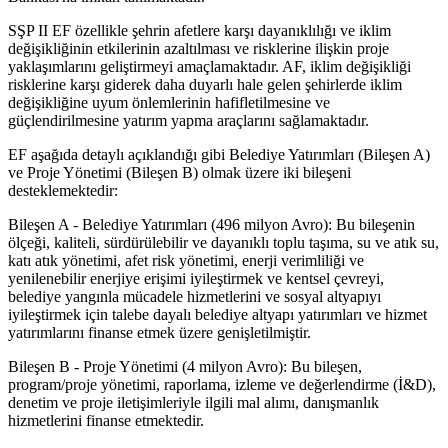
SŞP II EF özellikle şehrin afetlere karşı dayanıklılığı ve iklim
değişikliğinin etkilerinin azaltılması ve risklerine ilişkin proje
yaklaşımlarını geliştirmeyi amaçlamaktadır. AF, iklim değişikliği
risklerine karşı giderek daha duyarlı hale gelen şehirlerde iklim
değişikliğine uyum önlemlerinin hafifletilmesine ve
güçlendirilmesine yatırım yapma araçlarını sağlamaktadır.
EF aşağıda detaylı açıklandığı gibi Belediye Yatırımları (Bileşen A)
ve Proje Yönetimi (Bileşen B) olmak üzere iki bileşeni
desteklemektedir:
Bileşen A - Belediye Yatırımları (496 milyon Avro): Bu bileşenin
ölçeği, kaliteli, sürdürülebilir ve dayanıklı toplu taşıma, su ve atık su,
katı atık yönetimi, afet risk yönetimi, enerji verimliliği ve
yenilenebilir enerjiye erişimi iyileştirmek ve kentsel çevreyi,
belediye yangınla mücadele hizmetlerini ve sosyal altyapıyı
iyileştirmek için talebe dayalı belediye altyapı yatırımları ve hizmet
yatırımlarını finanse etmek üzere genişletilmiştir.
Bileşen B - Proje Yönetimi (4 milyon Avro): Bu bileşen,
program/proje yönetimi, raporlama, izleme ve değerlendirme (İ&D),
denetim ve proje iletişimleriyle ilgili mal alımı, danışmanlık
hizmetlerini finanse etmektedir.