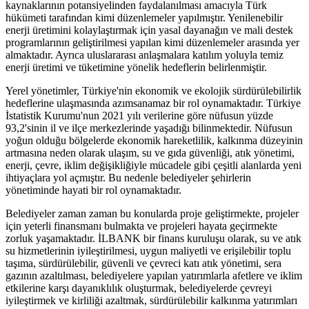
kaynaklarının potansiyelinden faydalanılması amacıyla Türk
hükümeti tarafından kimi düzenlemeler yapılmıştır. Yenilenebilir
enerji üretimini kolaylaştırmak için yasal dayanağın ve mali destek
programlarının geliştirilmesi yapılan kimi düzenlemeler arasında yer
almaktadır. Ayrıca uluslararası anlaşmalara katılım yoluyla temiz
enerji üretimi ve tüketimine yönelik hedeflerin belirlenmiştir.
Yerel yönetimler, Türkiye'nin ekonomik ve ekolojik sürdürülebilirlik
hedeflerine ulaşmasında azımsanamaz bir rol oynamaktadır. Türkiye
İstatistik Kurumu'nun 2021 yılı verilerine göre nüfusun yüzde
93,2'sinin il ve ilçe merkezlerinde yaşadığı bilinmektedir. Nüfusun
yoğun olduğu bölgelerde ekonomik hareketlilik, kalkınma düzeyinin
artmasına neden olarak ulaşım, su ve gıda güvenliği, atık yönetimi,
enerji, çevre, iklim değişikliğiyle mücadele gibi çeşitli alanlarda yeni
ihtiyaçlara yol açmıştır. Bu nedenle belediyeler şehirlerin
yönetiminde hayati bir rol oynamaktadır.
Belediyeler zaman zaman bu konularda proje geliştirmekte, projeler
için yeterli finansmanı bulmakta ve projeleri hayata geçirmekte
zorluk yaşamaktadır. İLBANK bir finans kuruluşu olarak, su ve atık
su hizmetlerinin iyileştirilmesi, uygun maliyetli ve erişilebilir toplu
taşıma, sürdürülebilir, güvenli ve çevreci katı atık yönetimi, sera
gazının azaltılması, belediyelere yapılan yatırımlarla afetlere ve iklim
etkilerine karşı dayanıklılık oluşturmak, belediyelerde çevreyi
iyileştirmek ve kirliliği azaltmak, sürdürülebilir kalkınma yatırımları