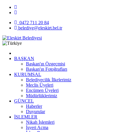
0472 711 20 84
belediye@eleskirt.bel.tr
BAŞKAN
Başkan'ın Özgeçmişi
Başkan'ın Fotoğrafları
KURUMSAL
Belediyecilik İlkelerimiz
Meclis Üyeleri
Encümen Üyeleri
Müdürlüklerimiz
GÜNCEL
Haberler
Duyurular
İŞLEMLER
Nikah İşlemleri
İşyeri Açma