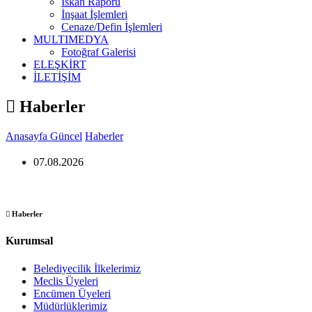
İskan Raporu
İnşaat İşlemleri
Cenaze/Defin İşlemleri
MULTIMEDYA
Fotoğraf Galerisi
ELEŞKİRT
İLETİŞİM
Haberler
Anasayfa
Güncel
Haberler
07.08.2026
Haberler
Kurumsal
Belediyecilik İlkelerimiz
Meclis Üyeleri
Encümen Üyeleri
Müdürlüklerimiz