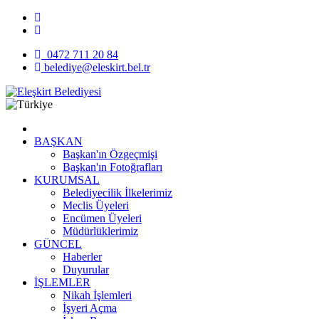
0472 711 20 84
belediye@eleskirt.bel.tr
BAŞKAN
Başkan'ın Özgeçmişi
Başkan'ın Fotoğrafları
KURUMSAL
Belediyecilik İlkelerimiz
Meclis Üyeleri
Encümen Üyeleri
Müdürlüklerimiz
GÜNCEL
Haberler
Duyurular
İŞLEMLER
Nikah İşlemleri
İşyeri Açma