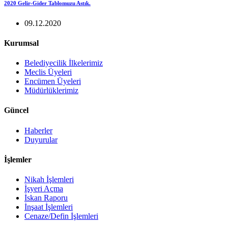
2020 Gelir-Gider Tablomuzu Astık.
09.12.2020
Kurumsal
Belediyecilik İlkelerimiz
Meclis Üyeleri
Encümen Üyeleri
Müdürlüklerimiz
Güncel
Haberler
Duyurular
İşlemler
Nikah İşlemleri
İşyeri Açma
İskan Raporu
İnşaat İşlemleri
Cenaze/Defin İşlemleri