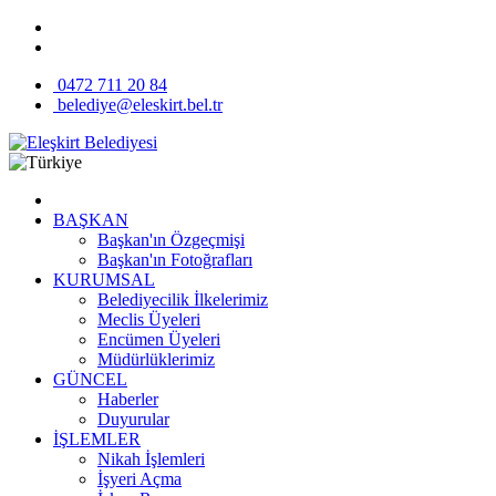
0472 711 20 84
belediye@eleskirt.bel.tr
BAŞKAN
Başkan'ın Özgeçmişi
Başkan'ın Fotoğrafları
KURUMSAL
Belediyecilik İlkelerimiz
Meclis Üyeleri
Encümen Üyeleri
Müdürlüklerimiz
GÜNCEL
Haberler
Duyurular
İŞLEMLER
Nikah İşlemleri
İşyeri Açma