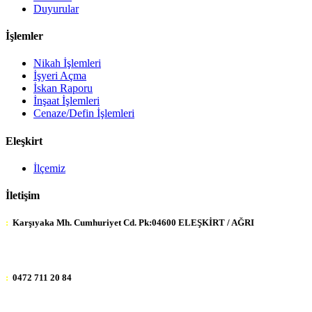
Duyurular
İşlemler
Nikah İşlemleri
İşyeri Açma
İskan Raporu
İnşaat İşlemleri
Cenaze/Defin İşlemleri
Eleşkirt
İlçemiz
İletişim
:
Karşıyaka Mh. Cumhuriyet Cd. Pk:04600 ELEŞKİRT / AĞRI
:
0472 711 20 84