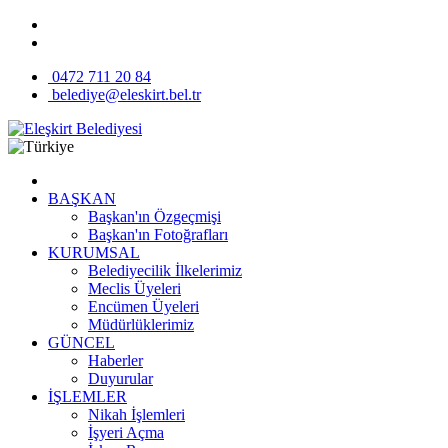
0472 711 20 84
belediye@eleskirt.bel.tr
BAŞKAN
Başkan'ın Özgeçmişi
Başkan'ın Fotoğrafları
KURUMSAL
Belediyecilik İlkelerimiz
Meclis Üyeleri
Encümen Üyeleri
Müdürlüklerimiz
GÜNCEL
Haberler
Duyurular
İŞLEMLER
Nikah İşlemleri
İşyeri Açma