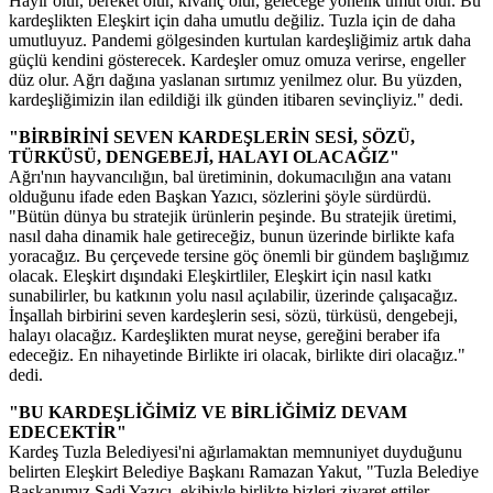
Hayır olur, bereket olur, kıvanç olur, geleceğe yönelik umut olur. Bu
kardeşlikten Eleşkirt için daha umutlu değiliz. Tuzla için de daha
umutluyuz. Pandemi gölgesinden kurtulan kardeşliğimiz artık daha
güçlü kendini gösterecek. Kardeşler omuz omuza verirse, engeller
düz olur. Ağrı dağına yaslanan sırtımız yenilmez olur. Bu yüzden,
kardeşliğimizin ilan edildiği ilk günden itibaren sevinçliyiz." dedi.
"BİRBİRİNİ SEVEN KARDEŞLERİN SESİ, SÖZÜ,
TÜRKÜSÜ, DENGEBEJİ, HALAYI OLACAĞIZ"
Ağrı'nın hayvancılığın, bal üretiminin, dokumacılığın ana vatanı
olduğunu ifade eden Başkan Yazıcı, sözlerini şöyle sürdürdü.
"Bütün dünya bu stratejik ürünlerin peşinde. Bu stratejik üretimi,
nasıl daha dinamik hale getireceğiz, bunun üzerinde birlikte kafa
yoracağız. Bu çerçevede tersine göç önemli bir gündem başlığımız
olacak. Eleşkirt dışındaki Eleşkirtliler, Eleşkirt için nasıl katkı
sunabilirler, bu katkının yolu nasıl açılabilir, üzerinde çalışacağız.
İnşallah birbirini seven kardeşlerin sesi, sözü, türküsü, dengebeji,
halayı olacağız. Kardeşlikten murat neyse, gereğini beraber ifa
edeceğiz. En nihayetinde Birlikte iri olacak, birlikte diri olacağız."
dedi.
"BU KARDEŞLİĞİMİZ VE BİRLİĞİMİZ DEVAM
EDECEKTİR"
Kardeş Tuzla Belediyesi'ni ağırlamaktan memnuniyet duyduğunu
belirten Eleşkirt Belediye Başkanı Ramazan Yakut, "Tuzla Belediye
Başkanımız Şadi Yazıcı, ekibiyle birlikte bizleri ziyaret ettiler,