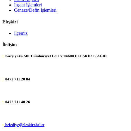
İnşaat İşlemleri
Cenaze/Defin İşlemleri
Eleşkirt
İlçemiz
İletişim
:
Karşıyaka Mh. Cumhuriyet Cd. Pk:04600 ELEŞKİRT / AĞRI
:
0472 711 20 84
:
0472 711 40 26
:
belediye@eleskirt.bel.tr