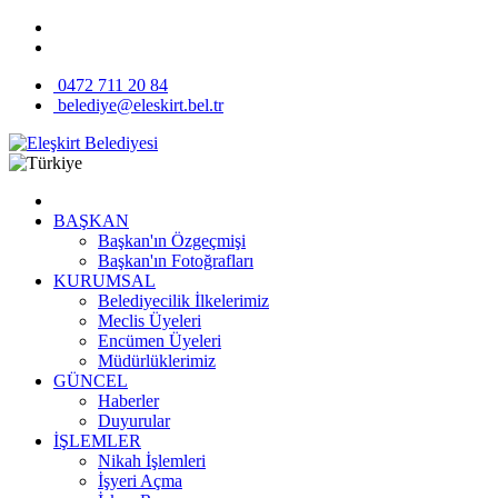
0472 711 20 84
belediye@eleskirt.bel.tr
BAŞKAN
Başkan'ın Özgeçmişi
Başkan'ın Fotoğrafları
KURUMSAL
Belediyecilik İlkelerimiz
Meclis Üyeleri
Encümen Üyeleri
Müdürlüklerimiz
GÜNCEL
Haberler
Duyurular
İŞLEMLER
Nikah İşlemleri
İşyeri Açma