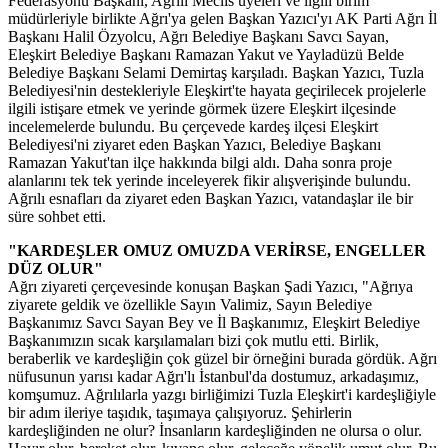
Federasyonu Başkanı, Ağrılı Meclis üyeleri ve ilgili birim
müdürleriyle birlikte Ağrı'ya gelen Başkan Yazıcı'yı AK Parti Ağrı İl
Başkanı Halil Özyolcu, Ağrı Belediye Başkanı Savcı Sayan,
Eleşkirt Belediye Başkanı Ramazan Yakut ve Yayladüzü Belde
Belediye Başkanı Selami Demirtaş karşıladı. Başkan Yazıcı, Tuzla
Belediyesi'nin destekleriyle Eleşkirt'te hayata geçirilecek projelerle
ilgili istişare etmek ve yerinde görmek üzere Eleşkirt ilçesinde
incelemelerde bulundu. Bu çerçevede kardeş ilçesi Eleşkirt
Belediyesi'ni ziyaret eden Başkan Yazıcı, Belediye Başkanı
Ramazan Yakut'tan ilçe hakkında bilgi aldı. Daha sonra proje
alanlarını tek tek yerinde inceleyerek fikir alışverişinde bulundu.
Ağrılı esnafları da ziyaret eden Başkan Yazıcı, vatandaşlar ile bir
süre sohbet etti.
"KARDEŞLER OMUZ OMUZDA VERİRSE, ENGELLER
DÜZ OLUR"
Ağrı ziyareti çerçevesinde konuşan Başkan Şadi Yazıcı, "Ağrıya
ziyarete geldik ve özellikle Sayın Valimiz, Sayın Belediye
Başkanımız Savcı Sayan Bey ve İl Başkanımız, Eleşkirt Belediye
Başkanımızın sıcak karşılamaları bizi çok mutlu etti. Birlik,
beraberlik ve kardeşliğin çok güzel bir örneğini burada gördük. Ağrı
nüfusunun yarısı kadar Ağrı'lı İstanbul'da dostumuz, arkadaşımız,
komşumuz. Ağrılılarla yazgı birliğimizi Tuzla Eleşkirt'i kardeşliğiyle
bir adım ileriye taşıdık, taşımaya çalışıyoruz. Şehirlerin
kardeşliğinden ne olur? İnsanların kardeşliğinden ne olursa o olur.