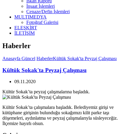
İskan Raporu
İnşaat İşlemleri
Cenaze/Defin İşlemleri
MULTIMEDYA
Fotoğraf Galerisi
ELEŞKİRT
İLETİŞİM
Haberler
Anasayfa
Güncel
Haberler
Kültük Sokak'ta Peyzaj Çalışması
Kültük Sokak'ta Peyzaj Çalışması
09.11.2020
Kültür Sokak’ta peyzaj çalışmalarına başladık.
Kültür Sokak’ta çalışmalara başladık. Belediyemiz girişi ve
kütüphane girişinin bulunduğu sokağımızı kilit parke taşı
döşemeleri, aydınlatma ve peyzaj çalışmalarıyla süsleyeceğiz.
İlçemize hayırlı olsun.