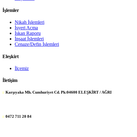
İşlemler
Nikah İşlemleri
İşyeri Açma
İskan Raporu
İnşaat İşlemleri
Cenaze/Defin İşlemleri
Eleşkirt
İlçemiz
İletişim
:
Karşıyaka Mh. Cumhuriyet Cd. Pk:04600 ELEŞKİRT / AĞRI
:
0472 711 20 84