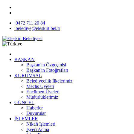
0472 711 20 84
belediye@eleskirt.bel.tr
BAŞKAN
Başkan'ın Özgeçmişi
Başkan'ın Fotoğrafları
KURUMSAL
Belediyecilik İlkelerimiz
Meclis Üyeleri
Encümen Üyeleri
Müdürlüklerimiz
GÜNCEL
Haberler
Duyurular
İŞLEMLER
Nikah İşlemleri
İşyeri Açma