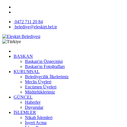
0472 711 20 84
belediye@eleskirt.bel.tr
BAŞKAN
Başkan'ın Özgeçmişi
Başkan'ın Fotoğrafları
KURUMSAL
Belediyecilik İlkelerimiz
Meclis Üyeleri
Encümen Üyeleri
Müdürlüklerimiz
GÜNCEL
Haberler
Duyurular
İŞLEMLER
Nikah İşlemleri
İşyeri Açma