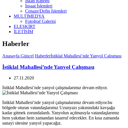
İskan Raporu
İnşaat İşlemleri
Cenaze/Defin İşlemleri
MULTIMEDYA
Fotoğraf Galerisi
ELEŞKİRT
İLETİŞİM
Haberler
Anasayfa
Güncel
Haberler
İstiklal Mahallesi’nde Yanyol Çalışması
İstiklal Mahallesi’nde Yanyol Çalışması
27.11.2020
İstiklal Mahallesi’nde yanyol çalışmalarımız devam ediyor.
İstiklal Mahallesi’nde yanyol çalışmalarımız devam ediyor.bu
bölgede oturan vatandaşlarımız Uzunyazı yakınındaki kavşağa
kadar gitmek zorundalardı. Yanyolun açılmasıyla vatandaşlarımız
hem yakıttan hem zamandan tasarruf edecekler. En kısa zamanda
sanayi sitesine yanyol yapacağız.