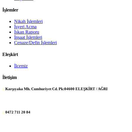
İşlemler
Nikah İşlemleri
İşyeri Açma
İskan Raporu
İnşaat İşlemleri
Cenaze/Defin İşlemleri
Eleşkirt
İlçemiz
İletişim
:
Karşıyaka Mh. Cumhuriyet Cd. Pk:04600 ELEŞKİRT / AĞRI
:
0472 711 20 84