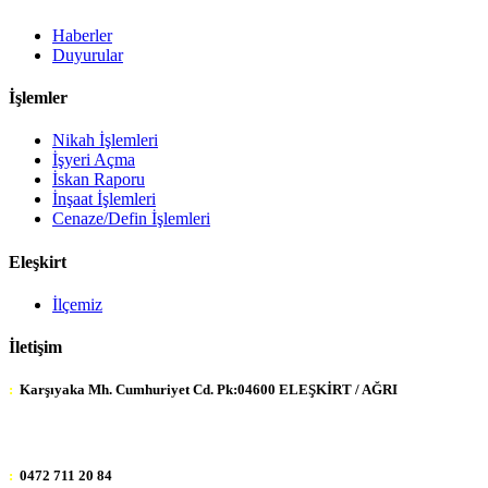
Haberler
Duyurular
İşlemler
Nikah İşlemleri
İşyeri Açma
İskan Raporu
İnşaat İşlemleri
Cenaze/Defin İşlemleri
Eleşkirt
İlçemiz
İletişim
:
Karşıyaka Mh. Cumhuriyet Cd. Pk:04600 ELEŞKİRT / AĞRI
:
0472 711 20 84