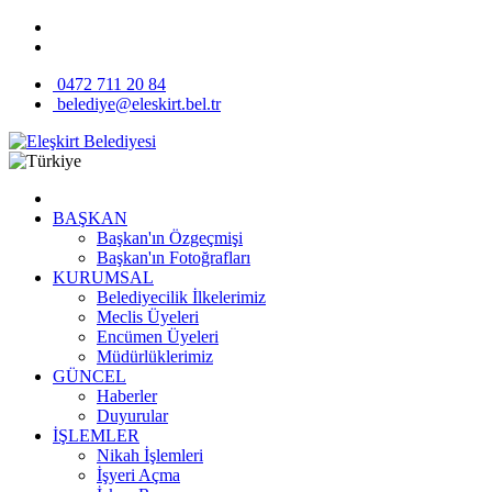
0472 711 20 84
belediye@eleskirt.bel.tr
BAŞKAN
Başkan'ın Özgeçmişi
Başkan'ın Fotoğrafları
KURUMSAL
Belediyecilik İlkelerimiz
Meclis Üyeleri
Encümen Üyeleri
Müdürlüklerimiz
GÜNCEL
Haberler
Duyurular
İŞLEMLER
Nikah İşlemleri
İşyeri Açma