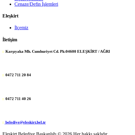
Cenaze/Defin İşlemleri
Eleşkirt
İlçemiz
İletişim
:
Karşıyaka Mh. Cumhuriyet Cd. Pk:04600 ELEŞKİRT / AĞRI
:
0472 711 20 84
:
0472 711 40 26
:
belediye@eleskirt.bel.tr
Eleşkirt Belediye Başkanlığı ©
2026 Her hakkı saklıdır.