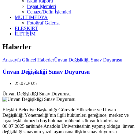
İskan Raporu
İnşaat İşlemleri
Cenaze/Defin İşlemleri
MULTIMEDYA
Fotoğraf Galerisi
ELEŞKİRT
İLETİŞİM
Haberler
Anasayfa
Güncel
Haberler
Ünvan Değişikliği Sınav Duyurusu
Ünvan Değişikliği Sınav Duyurusu
25.07.2025
Ünvan Değişikliği Sınav Duyurusu
Eleşkirt Belediye Başkanlığı Görevde Yükselme ve Unvan
Değişikliği Yönetmeliği’nin ilgili hükümleri gereğince, merkez ve
taşra teşkilatımızda boş bulunan mühendis ünvanlı kadrolara;
06.07.2025 tarihinde Anadolu Üniversitesinin yapmış olduğu ünvan
değişikliği sınavının yazılı aşamasına ilişkin sınav duyurusu.