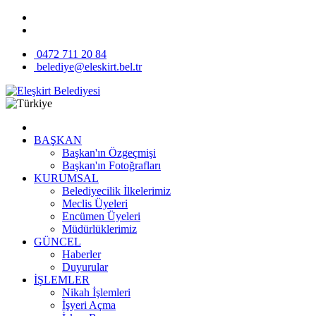
0472 711 20 84
belediye@eleskirt.bel.tr
BAŞKAN
Başkan'ın Özgeçmişi
Başkan'ın Fotoğrafları
KURUMSAL
Belediyecilik İlkelerimiz
Meclis Üyeleri
Encümen Üyeleri
Müdürlüklerimiz
GÜNCEL
Haberler
Duyurular
İŞLEMLER
Nikah İşlemleri
İşyeri Açma