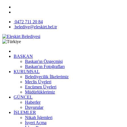
0472 711 20 84
belediye@eleskirt.bel.tr
BAŞKAN
Başkan'ın Özgeçmişi
Başkan'ın Fotoğrafları
KURUMSAL
Belediyecilik İlkelerimiz
Meclis Üyeleri
Encümen Üyeleri
Müdürlüklerimiz
GÜNCEL
Haberler
Duyurular
İŞLEMLER
Nikah İşlemleri
İşyeri Açma