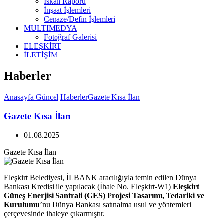
İskan Raporu
İnşaat İşlemleri
Cenaze/Defin İşlemleri
MULTIMEDYA
Fotoğraf Galerisi
ELEŞKİRT
İLETİŞİM
Haberler
Anasayfa
Güncel
Haberler
Gazete Kısa İlan
Gazete Kısa İlan
01.08.2025
Gazete Kısa İlan
Eleşkirt Belediyesi, İLBANK aracılığıyla temin edilen Dünya
Bankası Kredisi ile yapılacak (İhale No. Eleşkirt-W1)
Eleşkirt
Güneş Enerjisi Santrali (GES) Projesi Tasarımı, Tedariki ve
Kurulumu
’nu Dünya Bankası satınalma usul ve yöntemleri
çerçevesinde ihaleye çıkarmıştır.