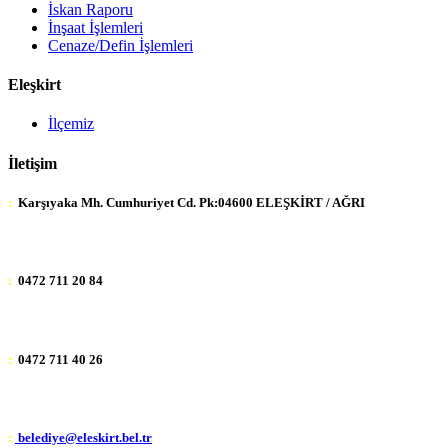
İskan Raporu
İnşaat İşlemleri
Cenaze/Defin İşlemleri
Eleşkirt
İlçemiz
İletişim
:
Karşıyaka Mh. Cumhuriyet Cd. Pk:04600 ELEŞKİRT / AĞRI
:
0472 711 20 84
:
0472 711 40 26
:
belediye@eleskirt.bel.tr