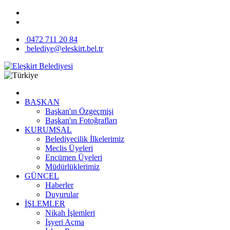
0472 711 20 84
belediye@eleskirt.bel.tr
BAŞKAN
Başkan'ın Özgeçmişi
Başkan'ın Fotoğrafları
KURUMSAL
Belediyecilik İlkelerimiz
Meclis Üyeleri
Encümen Üyeleri
Müdürlüklerimiz
GÜNCEL
Haberler
Duyurular
İŞLEMLER
Nikah İşlemleri
İşyeri Açma