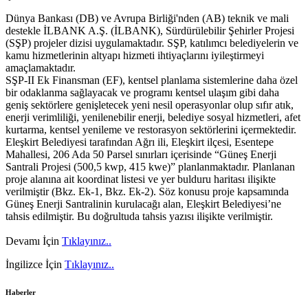
Dünya Bankası (DB) ve Avrupa Birliği'nden (AB) teknik ve mali
destekle İLBANK A.Ş. (İLBANK), Sürdürülebilir Şehirler Projesi
(SŞP) projeler dizisi uygulamaktadır. SŞP, katılımcı belediyelerin ve
kamu hizmetlerinin altyapı hizmeti ihtiyaçlarını iyileştirmeyi
amaçlamaktadır.
SŞP-II Ek Finansman (EF), kentsel planlama sistemlerine daha özel
bir odaklanma sağlayacak ve programı kentsel ulaşım gibi daha
geniş sektörlere genişletecek yeni nesil operasyonlar olup sıfır atık,
enerji verimliliği, yenilenebilir enerji, belediye sosyal hizmetleri, afet
kurtarma, kentsel yenileme ve restorasyon sektörlerini içermektedir.
Eleşkirt Belediyesi tarafından Ağrı ili, Eleşkirt ilçesi, Esentepe
Mahallesi, 206 Ada 50 Parsel sınırları içerisinde “Güneş Enerji
Santrali Projesi (500,5 kwp, 415 kwe)” planlanmaktadır. Planlanan
proje alanına ait koordinat listesi ve yer bulduru haritası ilişikte
verilmiştir (Bkz. Ek-1, Bkz. Ek-2). Söz konusu proje kapsamında
Güneş Enerji Santralinin kurulacağı alan, Eleşkirt Belediyesi’ne
tahsis edilmiştir. Bu doğrultuda tahsis yazısı ilişikte verilmiştir.
Devamı İçin
Tıklayınız..
İngilizce İçin
Tıklayınız..
Haberler