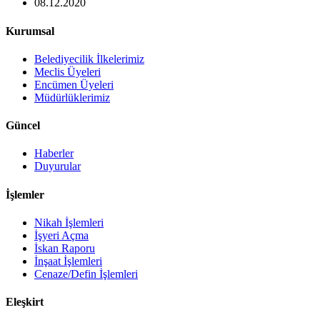
08.12.2020
Kurumsal
Belediyecilik İlkelerimiz
Meclis Üyeleri
Encümen Üyeleri
Müdürlüklerimiz
Güncel
Haberler
Duyurular
İşlemler
Nikah İşlemleri
İşyeri Açma
İskan Raporu
İnşaat İşlemleri
Cenaze/Defin İşlemleri
Eleşkirt