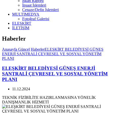
İskan Raporu
İnşaat İşlemleri
Cenaze/Defin İşlemleri
MULTIMEDYA
Fotoğraf Galerisi
ELEŞKİRT
İLETİŞİM
Haberler
Anasayfa
Güncel
Haberler
ELEŞKİRT BELEDİYESİ GÜNEŞ
ENERJİ SANTRALİ ÇEVRESEL VE SOSYAL YÖNETİM
PLANI
ELEŞKİRT BELEDİYESİ GÜNEŞ ENERJİ
SANTRALİ ÇEVRESEL VE SOSYAL YÖNETİM
PLANI
11.12.2024
TEKNİK FİZİBİLİTE HAZIRLANMASINA YÖNELİK
DANIŞMANLIK HİZMETİ